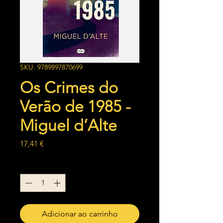
SKU: 9789897870699
Os Crimes do
Verão de 1985 -
Miguel d’Alte
Preço
17,41 €
Quantidade
*
Adicionar ao carrinho