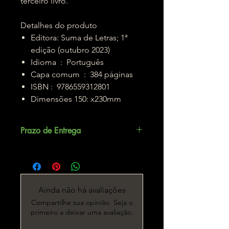
terceiro livro.
Detalhes do produto
Editora: Suma de Letras‎; 1ª
edição (outubro 2023)
Idioma ‏ : ‎ Português
Capa comum ‏ : ‎ 384 páginas
ISBN : ‎ 9786559312801
Dimensões ‏ :150x230mm ‎
Prazo de Entrega
Até 5 dias úteis.
Ainda não há avaliações
Compartilhe sua opinião. Seja o
primeiro a deixar uma avaliação.