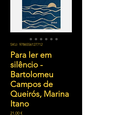
SKU: 9786556127712
Para ler em
silêncio -
Bartolomeu
Campos de
Queirós, Marina
Itano
Preço
21,00 €