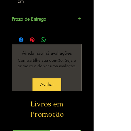
cm
Prazo de Entrega
Até 5 dias úteis.
Ainda não há avaliações
Compartilhe sua opinião. Seja o
primeiro a deixar uma avaliação.
Avaliar
Livros em
Promoção