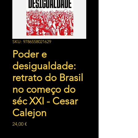
SKU: 9786558021629
Poder e
desigualdade:
retrato do Brasil
no começo do
séc XXI - Cesar
Calejon
Preço
24,00 €
Quantidade
*