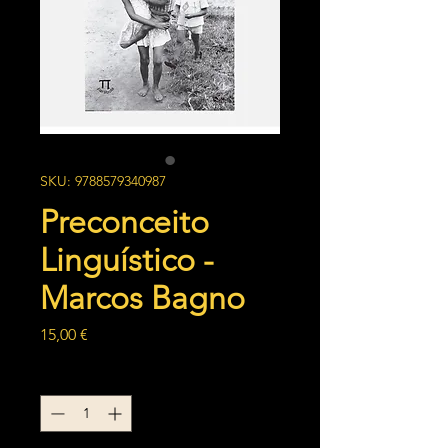
SKU: 9788579340987
Preconceito
Linguístico -
Marcos Bagno
Preço
15,00 €
Quantidade
*