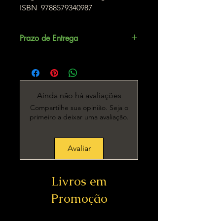
ISBN 9788579340987
Prazo de Entrega
Até 5 dias úteis.
Ainda não há avaliações
Compartilhe sua opinião. Seja o
primeiro a deixar uma avaliação.
Avaliar
Livros em
Promoção