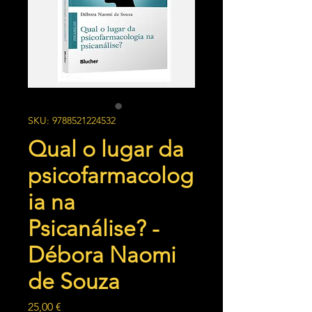
SKU: 9788521224532
Qual o lugar da
psicofarmacolog
ia na
Psicanálise? -
Débora Naomi
de Souza
Preço
25,00 €