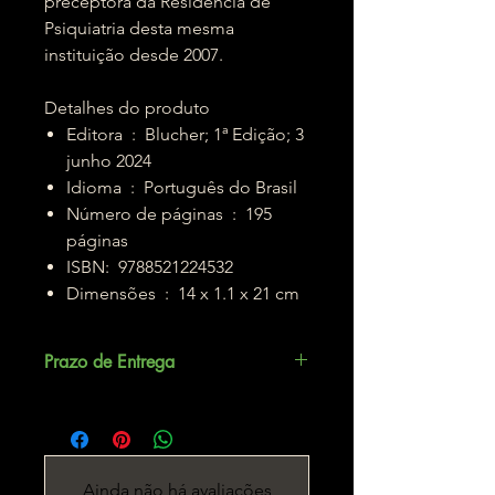
preceptora da Residência de
Psiquiatria desta mesma
instituição desde 2007.
Detalhes do produto
Editora ‏ : ‎ Blucher; 1ª Edição; 3
junho 2024
Idioma ‏ : ‎ Português do Brasil
Número de páginas ‏ : ‎ 195
páginas
ISBN: ‎ 9788521224532
Dimensões ‏ : ‎ 14 x 1.1 x 21 cm
Prazo de Entrega
Até 5 dias úteis.
Ainda não há avaliações