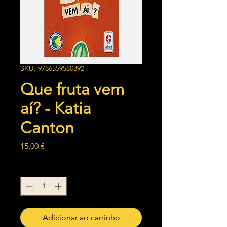
SKU: 9786559580392
Que fruta vem
aí? - Katia
Canton
Preço
15,00 €
Quantidade
*
Adicionar ao carrinho