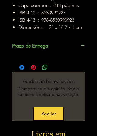
Capa comum ‏ : ‎ 248 páginas
ISBN-10 ‏ : ‎ 8530990927
ISBN-13 ‏ : ‎ 978-8530990923
Dimensões ‏ : ‎ 21 x 14.2 x 1 cm
Prazo de Entrega
Até 5 dias úteis.
Ainda não há avaliações
Compartilhe sua opinião. Seja o
primeiro a deixar uma avaliação.
Avaliar
Livros em