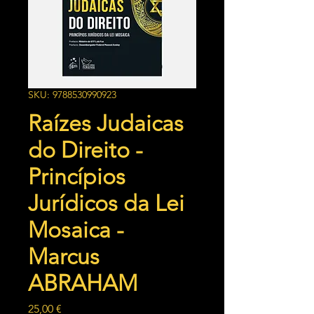
SKU: 9788530990923
Raízes Judaicas
do Direito -
Princípios
Jurídicos da Lei
Mosaica -
Marcus
ABRAHAM
Preço
25,00 €