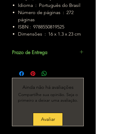
Idioma ‏ : ‎ Português do Brasil
Número de páginas ‏ : ‎ 272
páginas
ISBN : ‎ 9788550819525
Dimensões ‏ : ‎ 16 x 1.3 x 23 cm
Prazo de Entrega
Até 5 dias úteis.
Ainda não há avaliações
Compartilhe sua opinião. Seja o
primeiro a deixar uma avaliação.
Avaliar