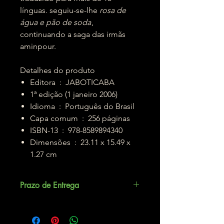
línguas. seguiu-se-lhe
rosa de
água e pão de soda
,
continuando a saga das irmãs
aminpour.
Detalhes do produto
Editora ‏ : ‎ JABOTICABA
1ª edição (1 janeiro 2006)
Idioma ‏ : ‎ Português do Brasil
Capa comum ‏ : ‎ 256 páginas
ISBN-13 ‏ : ‎ 978-8589894340
Dimensões ‏ : ‎ 23.11 x 15.49 x
1.27 cm
Prazo de Entrega
Até 3 dias úteis.