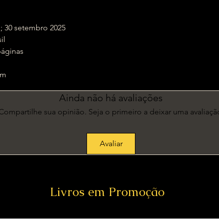
 Edição; 30 setembro 2025
sil
‏ : ‎ 320 páginas
1 cm
Ainda não há avaliações
Compartilhe sua opinião. Seja o primeiro a deixar uma avaliaçã
Avaliar
Livros em Promoção