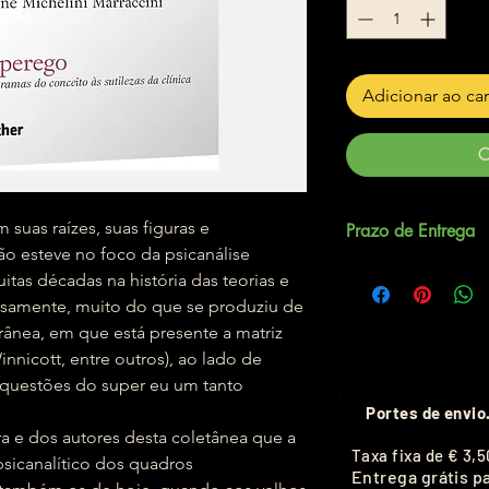
Adicionar ao ca
C
suas raízes, suas figuras e
Prazo de Entrega
ão esteve no foco da psicanálise
Até 5 dias úteis.
itas décadas na história das teorias e
riosamente, muito do que se produziu de
ânea, em que está presente a matriz
Winnicott, entre outros), ao lado de
s questões do super eu um tanto
Portes de envio
a e dos autores desta coletânea que a
T
axa fixa de
€ 3,5
sicanalítico dos quadros
Entrega grátis p