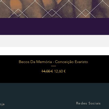
Visualização rápida
Becos Da Memória - Conceição Evaristo
Preço normal
Preço promocional
14,00 €
12,60 €
Redes Sociais
oja