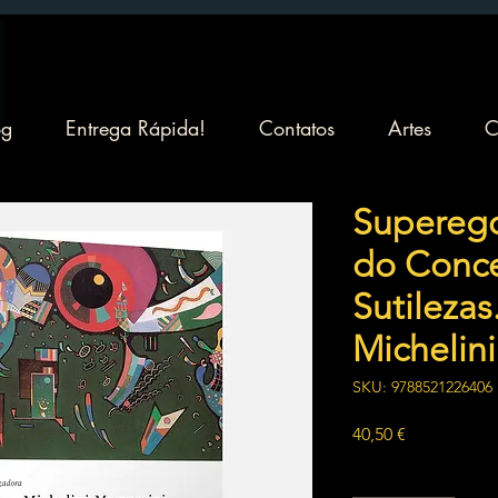
og
Entrega Rápida!
Contatos
Artes
C
Superego
do Conce
Sutilezas.
Michelini
SKU: 9788521226406
Preço
40,50 €
Quantidade
*