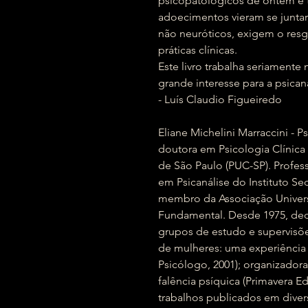
psicopatológicos de ontem e
adoecimentos vieram se junta
não neuróticos, exigem o resga
práticas clínicas.
Este livro trabalha seriamente
grande interesse para a psicaná
- Luís Claudio Figueiredo
Eliane Michelini Marraccini - P
doutora em Psicologia Clínica 
de São Paulo (PUC-SP). Profes
em Psicanálise do Instituto Se
membro da Associação Univers
Fundamental. Desde 1975, dedi
grupos de estudo e supervisões 
de mulheres: uma experiência 
Psicólogo, 2001); organizadora
falência psíquica (Primavera Edi
trabalhos publicados em divers