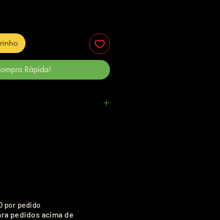
rrinho
ompra Rápida!
.
0 por pedido
ara pedidos acima de