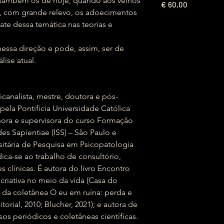
 também os de hoje, quando aos velhos
€
60,00
r, com grande relevo, os adoecimentos
te dessa temática nas teorias e
 nessa direção e pode, assim, ser de
lise atual.
sicanalista, mestre, doutora e pós-
pela Pontifícia Universidade Católica
sora e supervisora do cur­so Formação
des Sapientiae (ISS) – São Paulo e
itária de Pesquisa em Psicopatologia
ca-se ao trabalho de consultório,
clínicas. É autora do li­vro Encontro
criativa no meio da vida (Casa do
 da coletânea O eu em ruí­na: perda e
torial, 2010; Blucher, 2021); e autora de
os periódicos e coletâneas científicas.