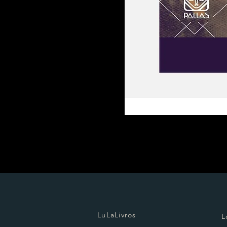
LuLaLivros
L