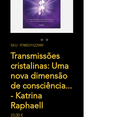
SKU: 9788531522949
Transmissões
cristalinas: Uma
nova dimensão
de consciência...
- Katrina
Raphaell
Preço
33,00 €