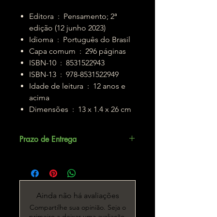
Editora ‏ : ‎ Pensamento; 2ª
edição (12 junho 2023)
Idioma ‏ : ‎ Português do Brasil
Capa comum ‏ : ‎ 296 páginas
ISBN-10 ‏ : ‎ 8531522943
ISBN-13 ‏ : ‎ 978-8531522949
Idade de leitura ‏ : ‎ 12 anos e
acima
Dimensões ‏ : ‎ 13 x 1.4 x 26 cm
Prazo de Entrega
Até 5 dias úteis.
Ainda não há avaliações
Compartilhe sua opinião. Seja o
primeiro a deixar uma avaliação.