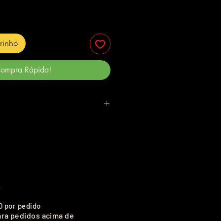
rrinho
ompra Rápida!
.
0 por pedido
ara pedidos acima de