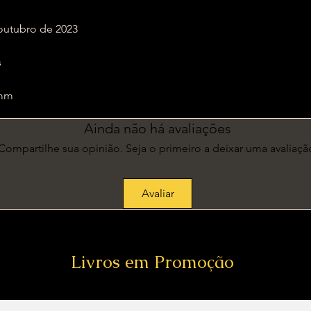
res; outubro de 2023
s
 mm
Ainda não há avaliações
Compartilhe sua opinião. Seja o primeiro a deixar uma avaliaçã
Avaliar
Livros em Promoção