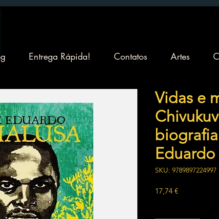
og
Entrega Rápida!
Contatos
Artes
C
Vidas e 
Chivukuv
biografia.
Eduardo
SKU: 9789897224997
Preço
17,74 €
Quantidade
*