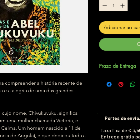
Adicionar ao ca
C
Prazo de Entrega
Até 5 dias úteis.
a compreender a história recente de
ra e a alegria de uma das grandes
 cujo nome, Chivukuvuku, significa
Portes de envio
m uma mulher chamada Victória, e
o e Celma. Um homem nascido a 11 de
T
axa fixa de
€ 3,5
cia de Angola), e que dedicou toda a
Entrega grátis p