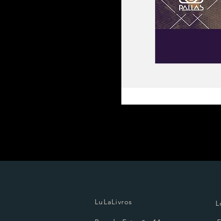
LuLaLivros
L