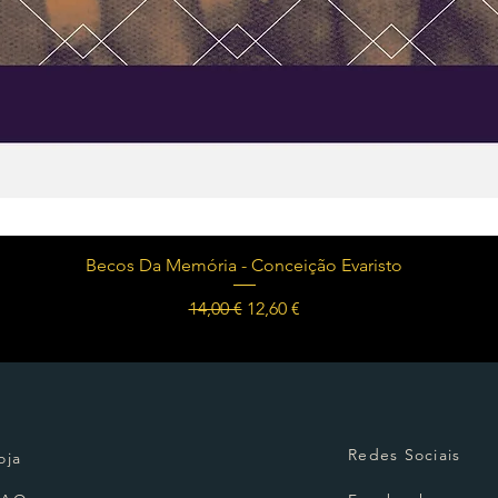
Visualização rápida
Becos Da Memória - Conceição Evaristo
Preço normal
Preço promocional
14,00 €
12,60 €
Redes Sociais
oja