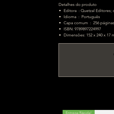
Detalhes do produto
Editora ‏ : Quetzal Edito
Idioma ‏ : ‎ Português
Capa comum ‏ : ‎ 256 página
ISBN: 9789897224997
Dimensões: 152 x 240 x 17
Entrega Rápida!