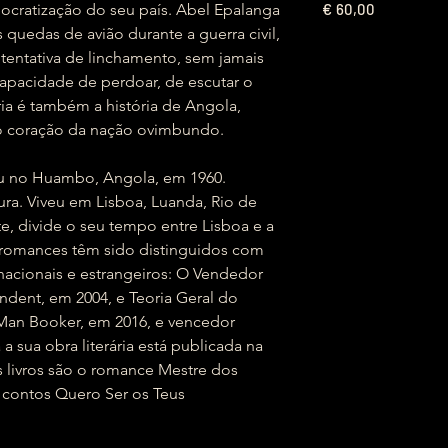
€
ocratização do seu país. Abel Epalanga
60,00
quedas de avião durante a guerra civil,
 tentativa de linchamento, sem jamais
 capacidade de perdoar, de escutar o
ória é também a história de Angola,
no coração da nação ovimbundo.
u no Huambo, Angola, em 1960.
ura. Viveu em Lisboa, Luanda, Rio de
e, divide o seu tempo entre Lisboa e a
romances têm sido distinguidos com
nacionais e estrangeiros: O Vendedor
dent, em 2004, e Teoria Geral do
 Man Booker, em 2016, e vencedor
a sua obra literária está publicada na
s livros são o romance Mestre dos
e contos Quero Ser os Teus