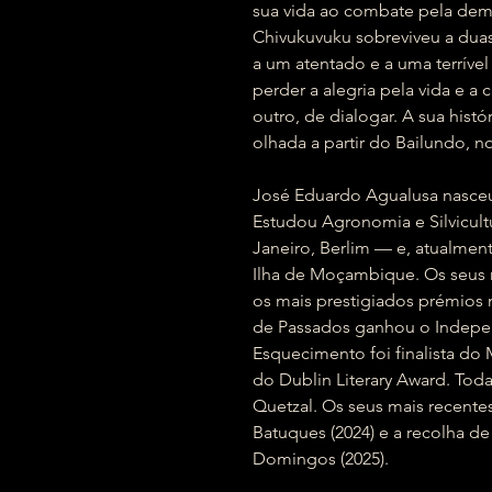
sua vida ao combate pela dem
Chivukuvuku sobreviveu a duas 
a um atentado e a uma terrível
perder a alegria pela vida e a
outro, de dialogar. A sua hist
olhada a partir do Bailundo, 
José Eduardo Agualusa nasce
Estudou Agronomia e Silvicult
Janeiro, Berlim — e, atualment
Ilha de Moçambique. Os seus 
os mais prestigiados prémios 
de Passados ganhou o Indepen
Esquecimento foi finalista do
do Dublin Literary Award. Toda 
Quetzal. Os seus mais recente
Batuques (2024) e a recolha d
Domingos (2025).