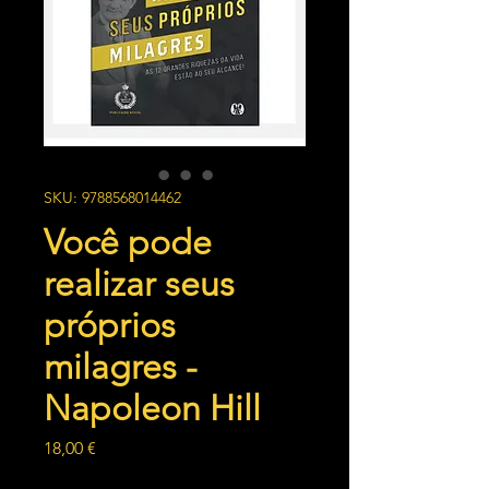
SKU: 9788568014462
Você pode
realizar seus
próprios
milagres -
Napoleon Hill
Preço
18,00 €