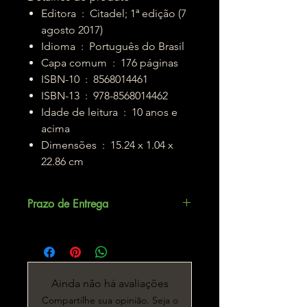
Editora ‏ : ‎ Citadel; 1ª edição (7
agosto 2017)
Idioma ‏ : ‎ Português do Brasil
Capa comum ‏ : ‎ 176 páginas
ISBN-10 ‏ : ‎ 8568014461
ISBN-13 ‏ : ‎ 978-8568014462
Idade de leitura ‏ : ‎ 10 anos e
acima
Dimensões ‏ : ‎ 15.24 x 1.04 x
22.86 cm
Prazo de Entrega
Até 5 dias úteis.
Ainda não há avaliações
Compartilhe sua opinião. Seja o