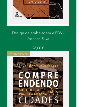
Design de embalagem e PDV -
Adriana Silva
Preço
26,00 €
Arquitetura