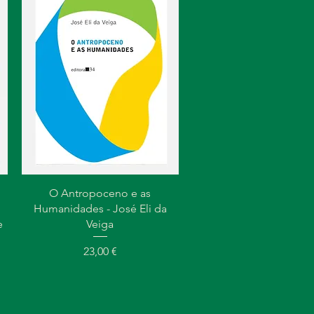
Visualização rápida
O Antropoceno e as
Humanidades - José Eli da
e
Veiga
Preço
23,00 €