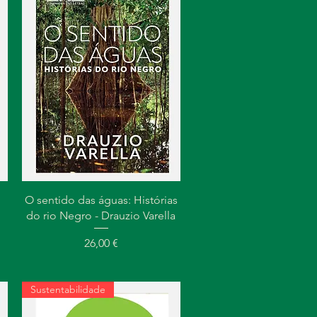
Visualização rápida
O sentido das águas: Histórias
do rio Negro - Drauzio Varella
ional
Preço
26,00 €
Sustentabilidade