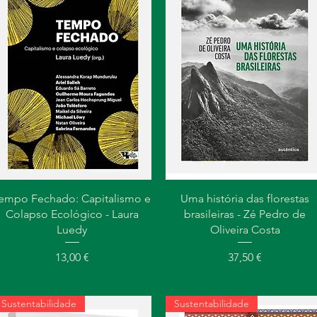
Visualização rápida
Visualização rápida
empo Fechado: Capitalismo e
Uma história das florestas
Colapso Ecológico - Laura
brasileiras - Zé Pedro de
Luedy
Oliveira Costa
Preço
Preço
13,00 €
37,50 €
Sustentabilidade
Sustentabilidade