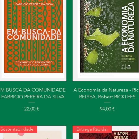
Visualização rápida
Visualização rápida
EM BUSCA DA COMUNIDADE
A Economia da Natureza - Ric
- FABRICIO PEREIRA DA SILVA
RELYEA, Robert RICKLEFS
Preço
Preço
22,00 €
94,00 €
Sustentabilidade
Entrega Rápida!