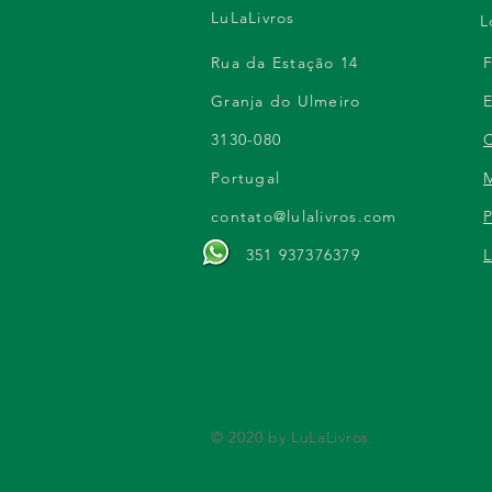
LuLaLivros
L
Rua da Estação 14
Granja do Ulmeiro
3130-080
Portugal
contato@lulalivros.com
P
351 937376379
L
© 2020 by LuLaLivros.