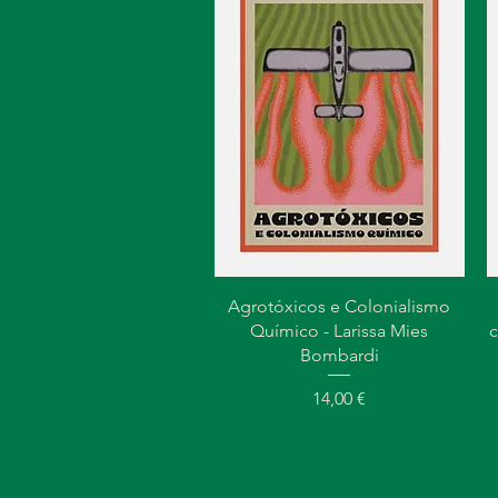
Visualização rápida
Agrotóxicos e Colonialismo
Químico - Larissa Mies
c
Bombardi
Preço
14,00 €