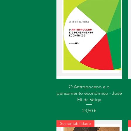
Visualização rápida
O Antropoceno e o
pensamento econômico - José
Eli da Veiga
Preço
23,50 €
Sustentabilidade