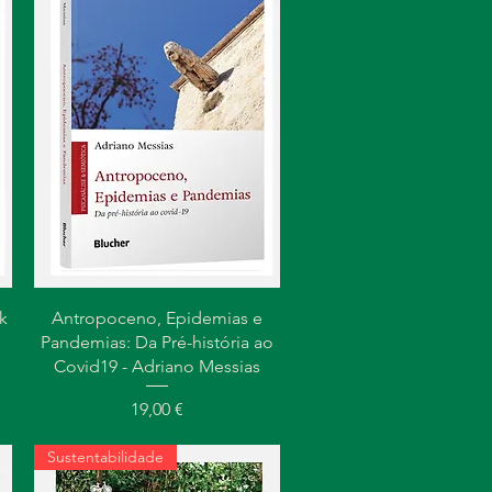
Visualização rápida
k
Antropoceno, Epidemias e
Pandemias: Da Pré-história ao
Covid19 - Adriano Messias
Preço
19,00 €
Sustentabilidade