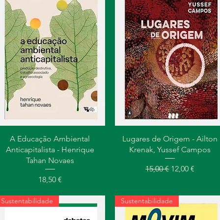
Visualização rápida
Visualização rápida
A Educação Ambiental
Lugares de Origem - Ailton
Anticapitalista - Henrique
Krenak, Yussef Campos
Tahan Novaes
Preço normal
Preço promoc
15,00 €
12,00 €
Preço
18,50 €
Sustentabilidade
Sustentabilidade