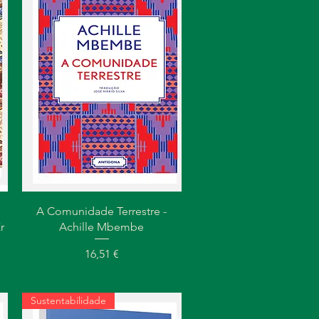
Visualização rápida
A Comunidade Terrestre -
r
Achille Mbembe
Preço
16,51 €
Sustentabilidade