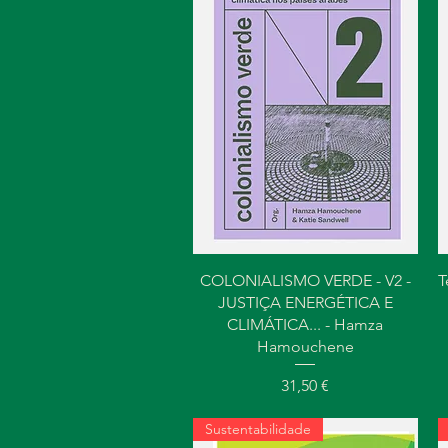
Visualização rápida
COLONIALISMO VERDE - V2 -
T
JUSTIÇA ENERGÉTICA E
CLIMÁTICA... - Hamza
Hamouchene
Preço
31,50 €
Sustentabilidade