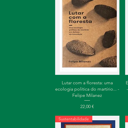
Visualização rápida
Lutar com a floresta: uma
ecologia política do martírio... -
Felipe Milanez
Preço
22,00 €
Sustentabilidade