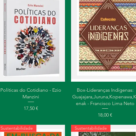
Visualização rápida
Visualização rápida
Políticas do Cotidiano - Ezio
Box-Lideranças Indígenas:
Manzini
Guajajara,Juruna,Kopenawa,K
enak - Francisco Lima Neto
Preço
17,50 €
Preço
18,00 €
Sustentabilidade
Sustentabilidade