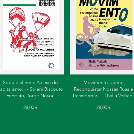
Visualização rápida
Visualização rápida
Soou o alarme: A crise do
Movimento: Como
apitalismo... - Soleni Biscouto
Reconquistar Nossas Ruas e
Fressato, Jorge Nóvoa
Transformar... - Thalia Verkad
Preço
Preço
28,00 €
28,00 €