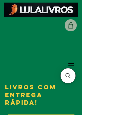
LIVROS COM
ENTREGA
RÁpida!