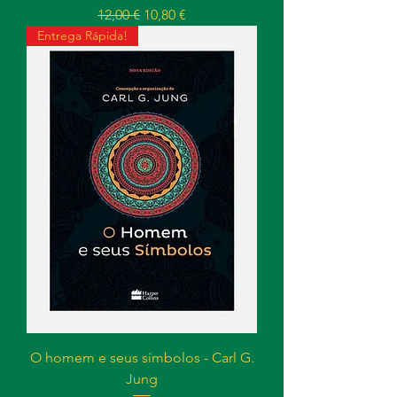
Preço normal
Preço promocional
12,00 €
10,80 €
Entrega Rápida!
O homem e seus símbolos - Carl G.
Jung