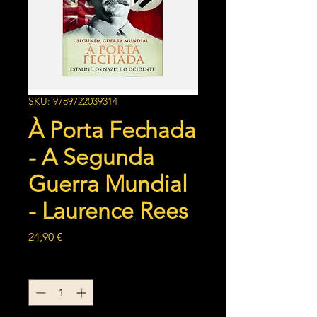
SKU: 9789722039314
À Porta Fechada
- A Segunda
Guerra Mundial
- Laurence Rees
Preço
24,90 €
Quantidade
*