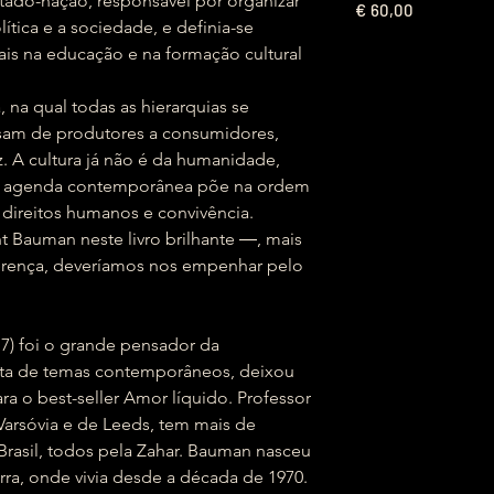
tado-nação, responsável por organizar
€
60,00
ítica e a sociedade, e definia-se
is na educação e na formação cultural
 na qual todas as hierarquias se
ssam de produtores a consumidores,
. A cultura já não é da humanidade,
 a agenda contemporânea põe na ordem
direitos humanos e convivência.
 Bauman neste livro brilhante ―, mais
iferença, deveríamos nos empenhar pelo
7) foi o grande pensador da
sta de temas contemporâneos, deixou
a o best-seller Amor líquido. Professor
Varsóvia e de Leeds, tem mais de
Brasil, todos pela Zahar. Bauman nasceu
rra, onde vivia desde a década de 1970.