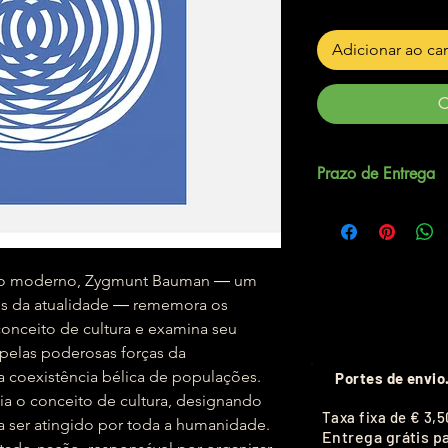
Adicionar ao ca
C
Prazo de Entrega
Até 5 dias úteis.
ido moderno, Zygmunt Bauman ― um
es da atualidade ― rememora os
onceito de cultura e examina seu
elas poderosas forças da
a coexistência bélica de populações.
Portes de envio
cia o conceito de cultura, designando
T
axa fixa de
€ 3,5
 ser atingido por toda a humanidade.
Entrega grátis p