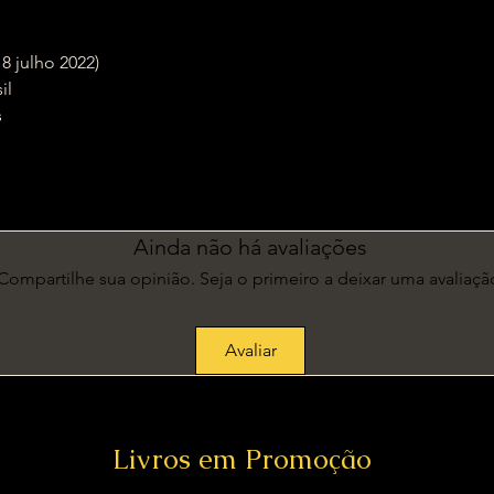
ão (18 julho 2022)
sil
s
m
Ainda não há avaliações
Compartilhe sua opinião. Seja o primeiro a deixar uma avaliaçã
Avaliar
Livros em Promoção