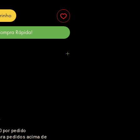
rrinho
ompra Rápida!
.
0 por pedido
ara pedidos acima de