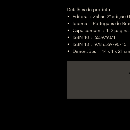
Detalhes do produto
Editora ‏ : ‎ Zahar; 2ª ediç
Idioma ‏ : ‎ Português do Bra
Capa comum ‏ : ‎ 112 página
ISBN-10 ‏ : ‎ 6559790711
ISBN-13 ‏ : ‎ 978-6559790715
Dimensões ‏ : ‎ 14 x 1 x 21 c