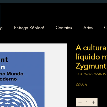
og
Entrega Rápida!
Contatos
Artes
C
A cultur
líquido 
Zygmunt
SKU: 9786559790715
Preço
22,00 €
Quantidade
*