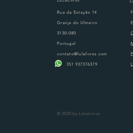
L
Rua da Estação 14
Granja do Ulmeiro
3130-080
Portugal
contato@lulalivros.com
P
351 937376379
L
© 2020 by LuLaLivros.