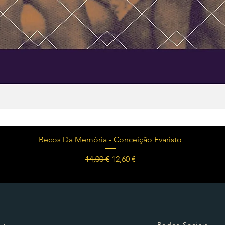
Visualização rápida
Becos Da Memória - Conceição Evaristo
Preço normal
Preço promocional
14,00 €
12,60 €
Redes Sociais