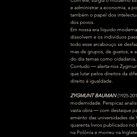
Com ele, surgia o moderno Es
e administrar a economia, a pol
também o papel dos intelectua
dos povos.
Em nossa era líquido-moderna,
dissolvem e os indivíduos pa
todo esse arcabouço se desfaz
mas de grupos, de guetos, e
do dia temas como cidadania, 
Contudo ― alerta-nos Zygmunt
que lutar pelos direitos da d
direito à igualdade.
ZYGMUNT BAUMAN
(1925-201
modernidade. Perspicaz anali
vasta obra ― com destaque par
emérito das universidades de 
quarenta livros publicados no 
na Polônia e morreu na Inglate