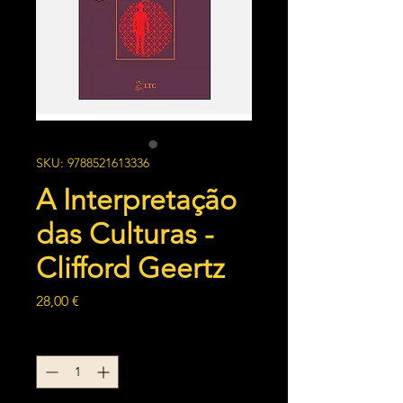
SKU: 9788521613336
A Interpretação
das Culturas -
Clifford Geertz
Preço
28,00 €
Quantidade
*