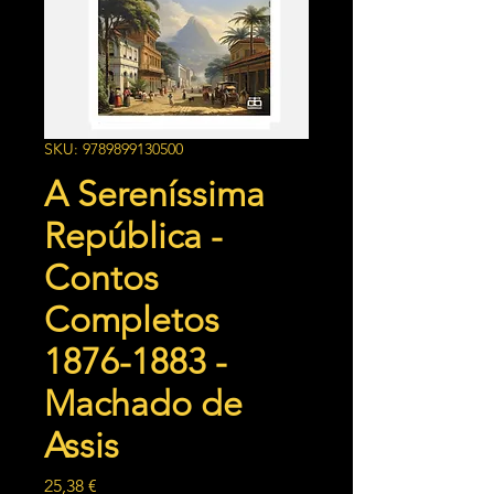
SKU: 9789899130500
A Sereníssima
República -
Contos
Completos
1876-1883 -
Machado de
Assis
Preço
25,38 €