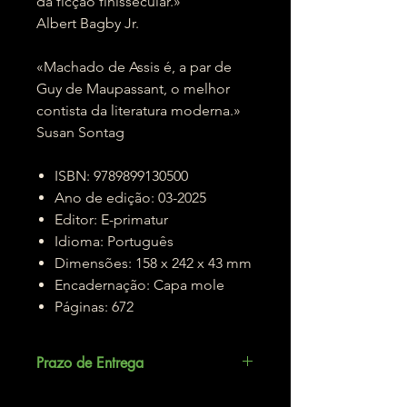
da ficção finissecular.»
Albert Bagby Jr.
«Machado de Assis é, a par de
Guy de Maupassant, o melhor
contista da literatura moderna.»
Susan Sontag
ISBN: 9789899130500
Ano de edição: 03-2025
Editor: E-primatur
Idioma: Português
Dimensões: 158 x 242 x 43 mm
Encadernação: Capa mole
Páginas: 672
Prazo de Entrega
Até 5 dias úteis.