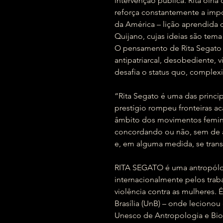
intervenção pública. Rita olh
reforça constantemente a imp
da América – lição aprendida
Quijano, cujas ideias são tem
O pensamento de Rita Segato é 
antipatriarcal, desobediente,
desafia o status quo, complexi
“Rita Segato é uma das princ
prestígio rompeu fronteiras a
âmbito dos movimentos feminis
concordando ou não, sem de 
e, em alguma medida, se trans
RITA SEGATO é uma antropólo
internacionalmente pelos tra
violência contra as mulheres. 
Brasília (UnB) – onde lecionou 
Unesco de Antropologia e Bio