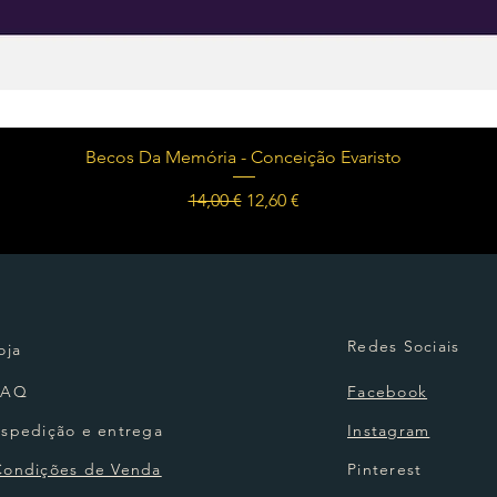
Visualização rápida
Becos Da Memória - Conceição Evaristo
Preço normal
Preço promocional
14,00 €
12,60 €
Redes Sociais
oja
FAQ
Facebook
Espedição e entrega
Instagram
Condições de Venda
Pinterest