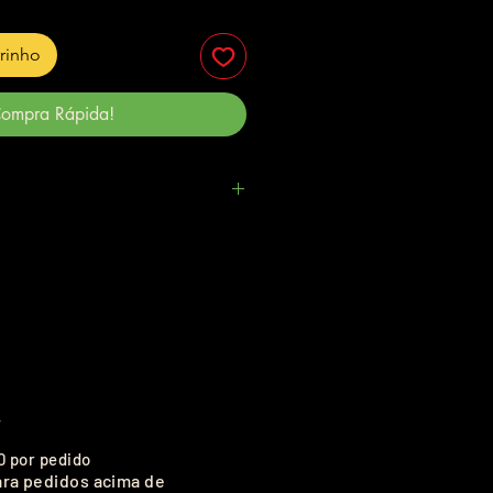
rrinho
ompra Rápida!
.
0 por pedido
ara pedidos acima de