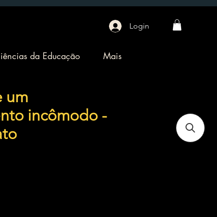
Login
iências da Educação
Mais
e um
nto incômodo -
ato