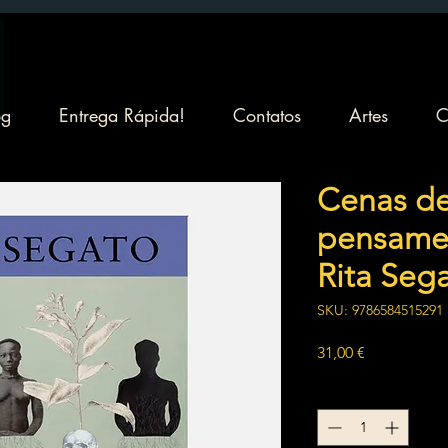
og
Entrega Rápida!
Contatos
Artes
C
Cenas d
pensame
Rita Seg
SKU: 9786584515291
Preço
31,00 €
Quantidade
*