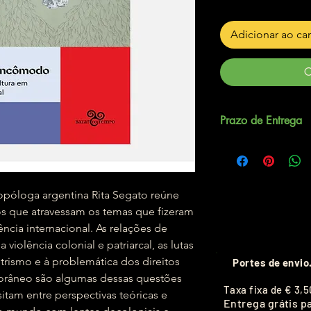
Adicionar ao ca
C
Prazo de Entrega
Até 5 dias úteis.
ropóloga argentina Rita Segato reúne
ios que atravessam os temas que fizeram
cia internacional. As relações de
violência colonial e patriarcal, as lutas
ntrismo e à problemática dos direitos
Portes de envio
âneo são algumas dessas questões
T
axa fixa de
€ 3,5
itam entre perspectivas teóricas e
Entrega grátis p