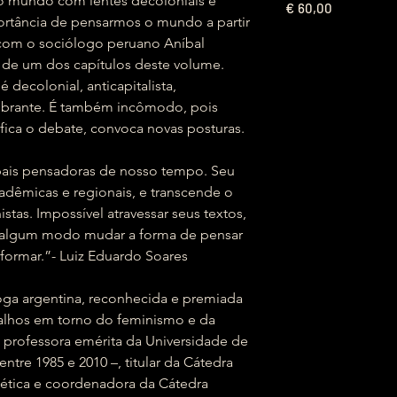
a o mundo com lentes decoloniais e
€
60,00
ortância de pensarmos o mundo a partir
 com o sociólogo peruano Aníbal
a de um dos capítulos deste volume.
decolonial, anticapitalista,
 vibrante. É também incômodo, pois
fica o debate, convoca novas posturas.
ipais pensadoras de nosso tempo. Seu
cadêmicas e regionais, e transcende o
tas. Impossível atravessar seus textos,
algum modo mudar a forma de pensar
formar.”- Luiz Eduardo Soares
ga argentina, reconhecida e premiada
balhos em torno do feminismo e da
É professora emérita da Universidade de
entre 1985 e 2010 –, titular da Cátedra
ética e coordenadora da Cátedra