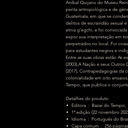
Aníbal Quijano do Museu Rein
perita antropológica e de gên
Guatemala, em que se conden
delitos de escravidão sexual 
etnia g’egchi, e foi convocada
expor sua interpretação em to
perpetrados no local. Foi coa
para estudantes negros e indí
Entre as suas obras estão As e
(2003),A Nação e seus Outros (
(2017), Contrapedagogias da cr
colonialidade em oito ensaios
Tempo, que publica o conjunto 
Detalhes do produto
Editora ‏ : ‎ Bazar do Tempo;
1ª edição (22 novembro 202
Idioma ‏ : ‎ Português do Bra
Capa comum ‏ : ‎ 256 página