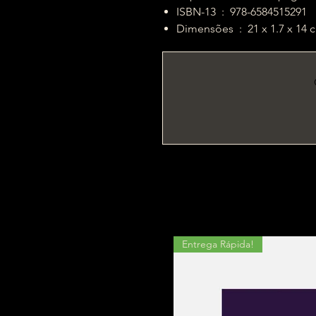
ISBN-13 ‏ : ‎ 978-6584515291
Dimensões ‏ : ‎ 21 x 1.7 x 1
Entrega Rápida!