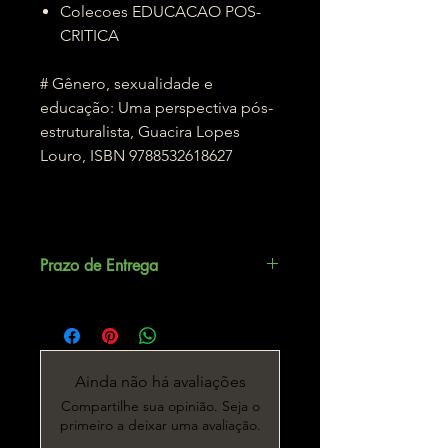
Colecoes EDUCACAO POS-
CRITICA
# Gênero, sexualidade e
educação: Uma perspectiva pós-
estruturalista, Guacira Lopes
Louro, ISBN 9788532618627
Prazo de Entrega
Até 3 dias úteis.
Ainda não há avaliações
Compartilhe sua opinião. Seja o
primeiro a deixar uma avaliação.