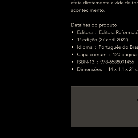
afeta diretamente a vida de to
acontecimento.
Detalhes do produto
Editora ‏ : ‎ Editora Reforma
1ª edição (27 abril 2022)
Idioma ‏ : ‎ Português do Bra
Capa comum ‏ : ‎ 120 página
ISBN-13 ‏ : ‎ 978-6588091456
Dimensões ‏ : ‎ 14 x 1.1 x 2