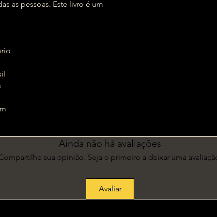
das as pessoas. Este livro é um
tório
sil
s
1 cm
Ainda não há avaliações
Compartilhe sua opinião. Seja o primeiro a deixar uma avaliaçã
Avaliar