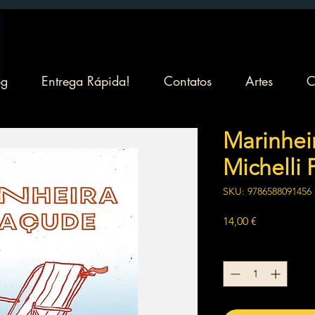
og
Entrega Rápida!
Contatos
Artes
C
Marinhei
Michelli 
SKU: 9786588091456
Preço
14,00 €
Quantidade
*