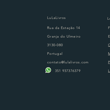
LuLaLivros
L
Rua da Estação 14
Granja do Ulmeiro
3130-080
Portugal
contato@lulalivros.com
P
351 937376379
L