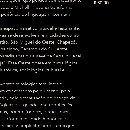
rada, alguém que perdeu completamente
€
60,00
dade. E Michelli Provensi transforma
xperiência de linguagem: com um
spaço narrativo inusual e fascinante,
ativas se desenvolvem em cidades como
Sertão, São Miguel do Oeste, Chapecó,
inhalzinho, Caxambu do Sul, entre
paradisíacas ou a neve da Serra, ou a tal
ajaí. Este Oeste opera em outra lógica,
stórica, sociológica, cultural e
ventes mitologias familiares e
am atravessadas pelo urbano, pela
ade, pela precarização do espaço da
ógicos das grandes metrópoles. As
mas, porém, ásperas, diretas, mas
sas. Com jocosidade hipnótica e
rculam no implícito: um sistema que