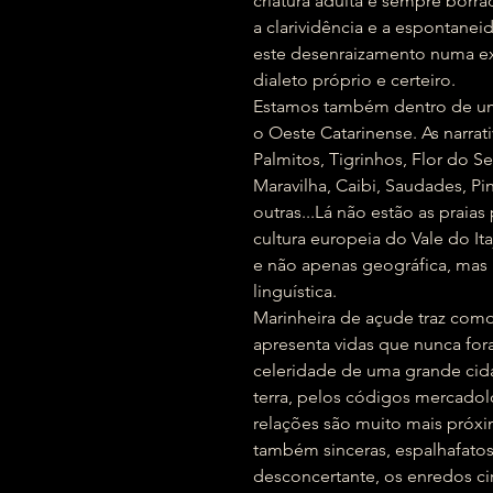
criatura adulta é sempre bor
a clarividência e a espontanei
este desenraizamento numa e
dialeto próprio e certeiro.
Estamos também dentro de um e
o Oeste Catarinense. As narr
Palmitos, Tigrinhos, Flor do 
Maravilha, Caibi, Saudades, P
outras...Lá não estão as praias 
cultura europeia do Vale do It
e não apenas geográfica, mas hi
linguística.
Marinheira de açude traz como
apresenta vidas que nunca for
celeridade de uma grande cid
terra, pelos códigos mercadol
relações são muito mais próxi
também sinceras, espalhafato
desconcertante, os enredos ci