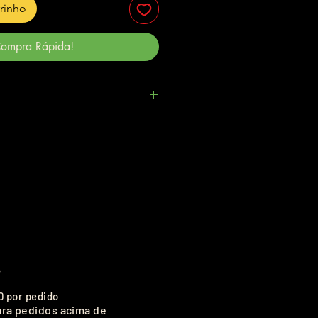
rrinho
ompra Rápida!
.
0 por pedido
ara pedidos acima de