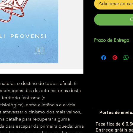
Adicionar ao ca
C
Prazo de Entrega
Até 5 dias úteis.
natural, o destino de todos, afinal. É
rsonagens das dezoito histórias desta
território fantasma (e
iológica), entre a infância e a vida
a atravessar o cinismo dos mais velhos,
Portes de envio
uma batalha para recuperar alguma
T
axa fixa de
€ 3,5
nda para escapar da primeira queda: uma
Entrega grátis p