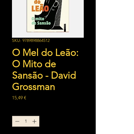
SKU: 9789898864512
O Mel do Leão:
O Mito de
Sansão - David
Grossman
Preço
15,49 €
Quantidade
*