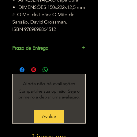
DIMENSÕES 150x222x12,5 mm
# O Mel do Leão: O Mito de
Sansão, David Grossman,
ISBN 9789898864512
Prazo de Entrega
Até 5 dias úteis.
Ainda não há avaliações
Compartilhe sua opinião. Seja o
primeiro a deixar uma avaliação.
Avaliar
Livros em