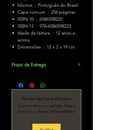
Idioma ‏ : ‎ Português do Brasil
Capa comum ‏ : ‎ 256 páginas
ISBN-10 ‏ : ‎ 6586598222
ISBN-13 ‏ : ‎ 978-6586598223
Idade de leitura ‏ : ‎ 12 anos e
acima
Dimensões ‏ : ‎ 12 x 2 x 19 cm
Prazo de Entrega
Até 5 dias úteis.
Ainda não há avaliações
Compartilhe sua opinião. Seja o
primeiro a deixar uma avaliação.
Avaliar