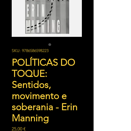
SKU: 9786586598223
POLÍTICAS DO
TOQUE:
Sentidos,
movimento e
soberania - Erin
Manning
Preço
25,00 €