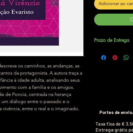
Adicionar ao ca
C
Prazo de Entrega
Até 5 dias úteis.
descreve os caminhos, as andanças, as
antos da protagonista. A autora traça a
fância à idade adulta, analisando seus
lvimento com a família e os amigos.
de de Ponciá, centrada na herança
ce um diálogo entre o passado e o
 vivência, entre o real e o imaginado.
Portes de envio
T
axa fixa de
€ 3,5
Entrega grátis p