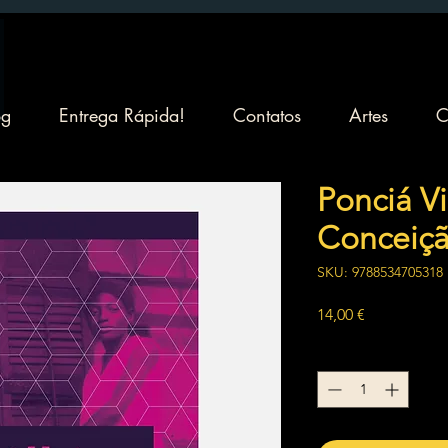
og
Entrega Rápida!
Contatos
Artes
C
Ponciá Vi
Conceiçã
SKU: 9788534705318
Preço
14,00 €
Quantidade
*