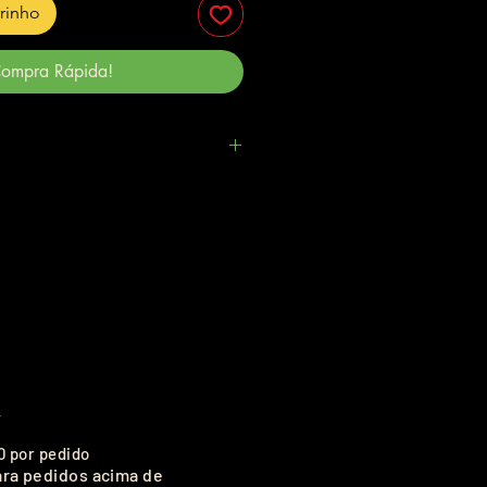
rrinho
ompra Rápida!
.
0 por pedido
ara pedidos acima de