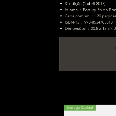
3ª edição (1 abril 2017)
Idioma ‏ : ‎ Português do Bra
Capa comum ‏ : ‎ 120 página
ISBN-13 ‏ : ‎ 978-8534705318
Dimensões ‏ : ‎ 20.8 x 13.8
Entrega Rápida!