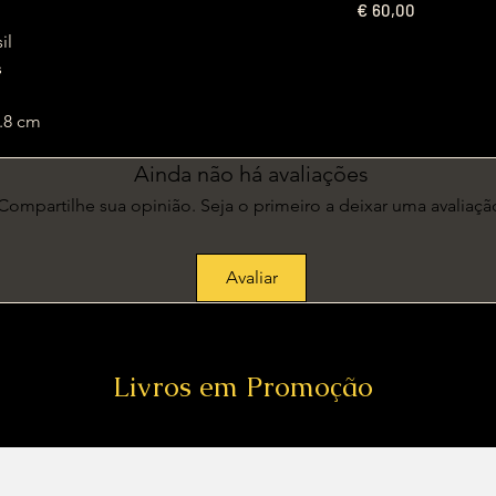
€
60,00
sil
s
 x 0.8 cm
Ainda não há avaliações
Compartilhe sua opinião. Seja o primeiro a deixar uma avaliaçã
Avaliar
Livros em Promoção