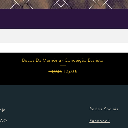
Visualização rápida
Becos Da Memória - Conceição Evaristo
Preço normal
Preço promocional
14,00 €
12,60 €
Redes Sociais
oja
FAQ
Facebook