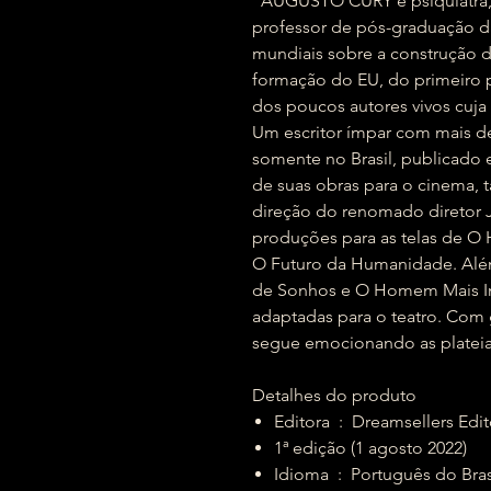
"AUGUSTO CURY é psiquiatra, ps
professor de pós-graduação da
mundiais sobre a construção
formação do EU, do primeiro
dos poucos autores vivos cuja
Um escritor ímpar com mais de
somente no Brasil, publicado
de suas obras para o cinema,
direção do renomado diretor 
produções para as telas de O 
O Futuro da Humanidade. Além
de Sonhos e O Homem Mais In
adaptadas para o teatro. Com 
segue emocionando as plateias
Detalhes do produto
Editora ‏ : ‎ Dreamsellers Ed
1ª edição (1 agosto 2022)
Idioma ‏ : ‎ Português do Bra