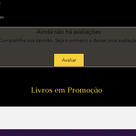
s
3 cm
Ainda não há avaliações
Compartilhe sua opinião. Seja o primeiro a deixar uma avaliaçã
Avaliar
Livros em Promoção