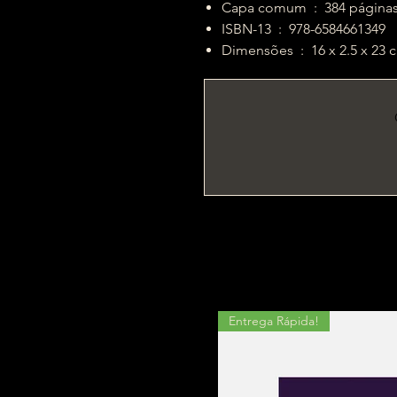
Capa comum ‏ : ‎ 384 página
ISBN-13 ‏ : ‎ 978-6584661349
Dimensões ‏ : ‎ 16 x 2.5 x 2
Entrega Rápida!