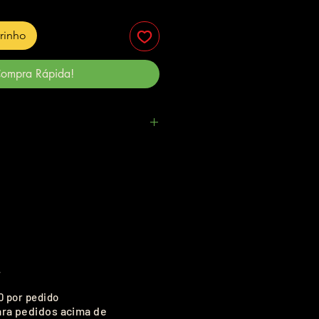
rrinho
ompra Rápida!
.
0 por pedido
ara pedidos acima de