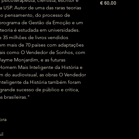
icoterapeuta, cientista, escritor e
€
60,00
 USP. Autor de uma das raras teorias
 do pensamento, do processo de
 programa de Gestão da Emoção e um
 teoria é estudada em universidades.
 35 milhões de livros vendidos
 em mais de 70 países com adaptações
 tais como O Vendedor de Sonhos, com
Jayme Monjardim, e as futuras
Homem Mais Inteligente da História e
 do audiovisual, as obras O Vendedor
teligente da História também foram
grande sucesso de público e crítica,
 brasileiras."
itora
sil