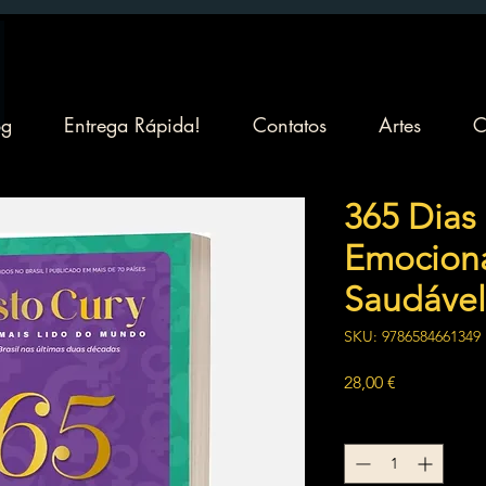
og
Entrega Rápida!
Contatos
Artes
C
365 Dias
Emocion
Saudável
SKU: 9786584661349
Preço
28,00 €
Quantidade
*