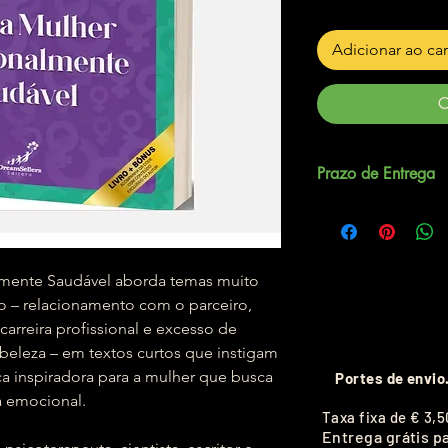
Adicionar ao ca
C
Prazo de Entrega
Até 5 dias úteis.
lmente Saudável aborda temas muito
o – relacionamento com o parceiro,
carreira profissional e excesso de
 beleza – em textos curtos que instigam
ica inspiradora para a mulher que busca
Portes de envio
a emocional.
T
axa fixa de
€ 3,5
Entrega grátis p