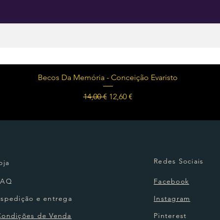
Visualização rápida
Becos Da Memória - Conceição Evaristo
Preço normal
Preço promocional
14,00 €
12,60 €
Redes Sociais
oja
FAQ
Facebook
Espedição e entrega
Instagram
Condições de Venda
Pinterest