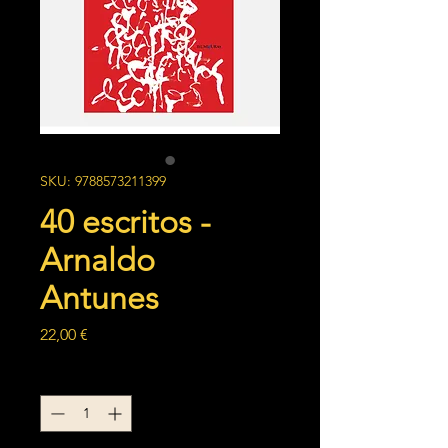
SKU: 9788573211399
40 escritos -
Arnaldo
Antunes
Preço
22,00 €
Quantidade
*