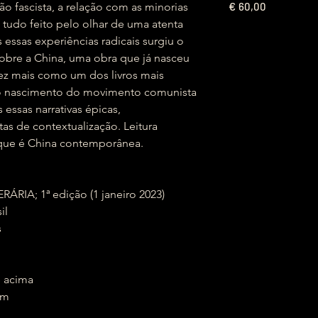
€
o fascista, a relação com as minorias
60,00
- tudo feito pelo olhar de uma atenta
 essas experiências radicais surgiu o
asobre a China, uma obra que já nasceu
vez mais como um dos livros mais
e o nascimento do movimento comunista
 essas narrativas épicas,
s de contextualização. Leitura
que é China contemporânea.
 LITERÁRIA; 1ª edição (1 janeiro 2023)
sil
s
2 anos e acima
1 cm