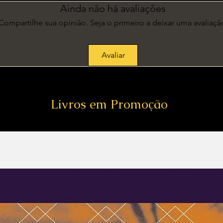
Ainda não há avaliações
Compartilhe sua opinião. Seja o primeiro a deixar uma avaliaçã
Avaliar
Livros em Promoção