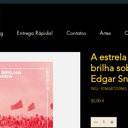
og
Entrega Rápida!
Contatos
Artes
C
A estrel
brilha so
Edgar S
SKU: 9786587233963
Preço
50,00 €
Quantidade
*