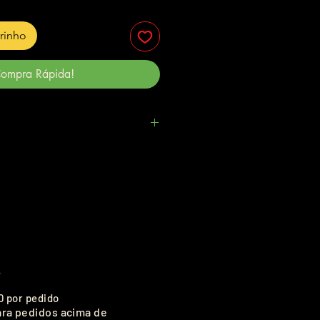
rrinho
ompra Rápida!
.
0 por pedido
ara pedidos acima de