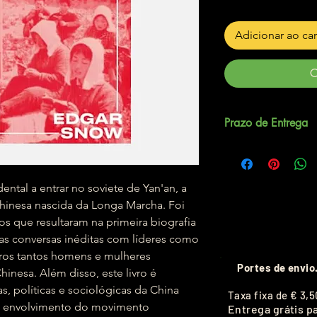
Adicionar ao ca
C
Prazo de Entrega
Até 5 dias úteis.
ental a entrar no soviete de Yan'an, a
 chinesa nascida da Longa Marcha. Foi
tos que resultaram na primeira biografia
 conversas inéditas com líderes como
tros tantos homens e mulheres
Portes de envio
inesa. Além disso, este livro é
s, políticas e sociológicas da China
T
axa fixa de
€ 3,5
lo envolvimento do movimento
Entrega grátis p