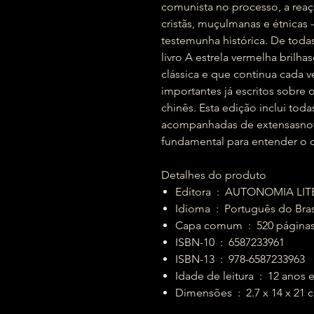
comunista no processo, a reaçã
cristãs, muçulmanas e étnicas 
testemunha histórica. De todas
livro A estrela vermelha brilh
clássica e que continua cada 
importantes já escritos sobr
chinês. Esta edição inclui todas
acompanhadas de extensasnota
fundamental para entender o 
Detalhes do produto
Editora ‏ : ‎ AUTONOMIA
Idioma ‏ : ‎ Português do Bra
Capa comum ‏ : ‎ 520 página
ISBN-10 ‏ : ‎ 6587233961
ISBN-13 ‏ : ‎ 978-6587233963
Idade de leitura ‏ : ‎ 1
Dimensões ‏ : ‎ 2.7 x 14 x 2