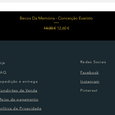
Visualização rápida
Becos Da Memória - Conceição Evaristo
Preço normal
Preço promocional
14,00 €
12,60 €
Redes Sociais
oja
FAQ
Facebook
Espedição e entrega
Instagram
Condições de Venda
Pinterest
Meios de pagamento
olítica de Privacidade