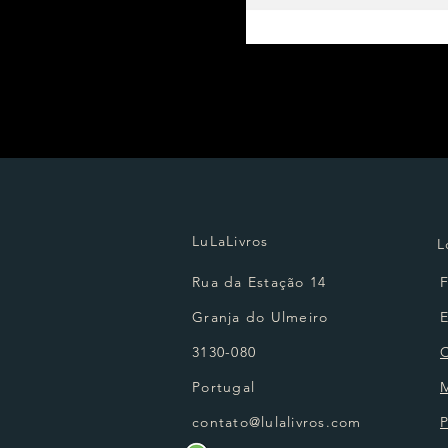
LuLaLivros
L
Rua da Estação 14
Granja do Ulmeiro
3130-080
Portugal
contato@lulalivros.com
P