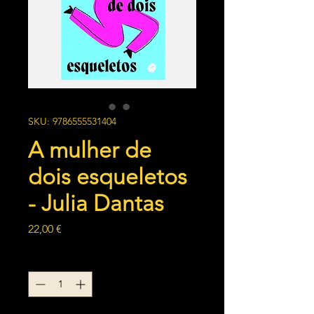
SKU: 9786555531404
A mulher de
dois esqueletos
- Julia Dantas
Preço
22,00 €
Quantidade
*