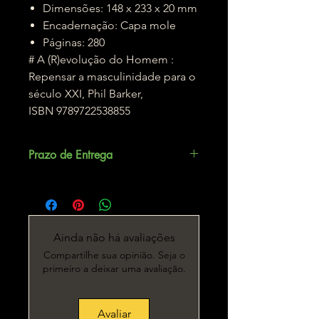
Dimensões: 148 x 233 x 20 mm
Encadernação: Capa mole
Páginas: 280
# A (R)evolução do Homem :
Repensar a masculinidade para o
século XXI, Phil Barker,
ISBN 9789722538855
Prazo de Entrega
Até 3 dias úteis.
Ainda não há avaliações
Compartilhe sua opinião. Seja o
primeiro a deixar uma avaliação.
Avaliar