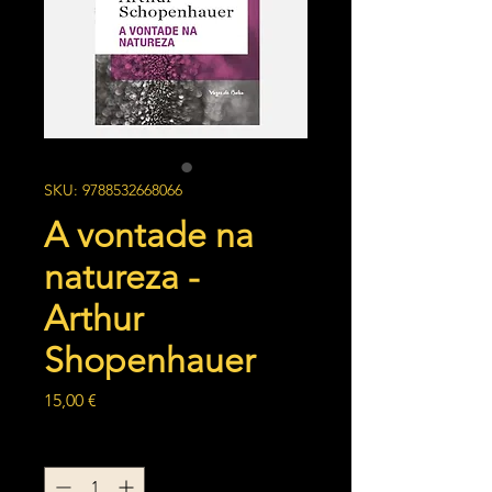
SKU: 9788532668066
A vontade na
natureza -
Arthur
Shopenhauer
Preço
15,00 €
Quantidade
*