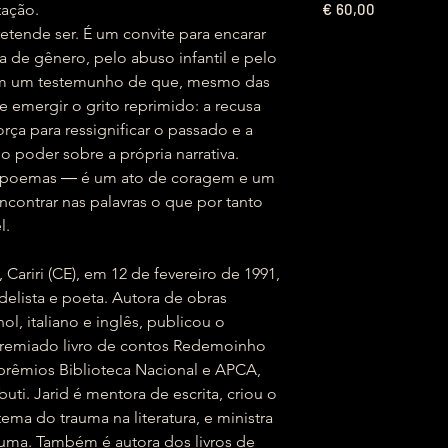
€
tação.
60,00
retende ser. É um convite para encarar
ia de gênero, pelo abuso infantil e pelo
ém um testemunho de que, mesmo das
e emergir o grito reprimido: a recusa
rça para ressignificar o passado e a
 poder sobre a própria narrativa.
de poemas ― é um ato de coragem e um
contrar nas palavras o que por tanto
l.
Cariri (CE), em 12 de fevereiro de 1991,
rdelista e poeta. Autora de obras
ol, italiano e inglês, publicou o
premiado livro de contos Redemoinho
prêmios Biblioteca Nacional e APCA,
uti. Jarid é mentora de escrita, criou o
ma do trauma na literatura, e ministra
uma. Também é autora dos livros de