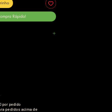
rrinho
ompra Rápida!
.
0 por pedido
ara pedidos acima de