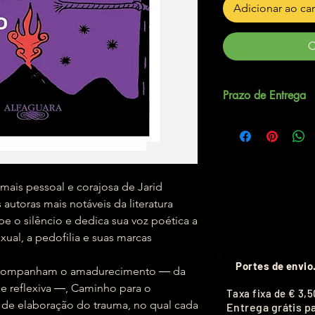
Adicionar ao ca
C
Prazo de Entrega
Até 5 dias úteis.
mais pessoal e corajosa de Jarid
autoras mais notáveis da literatura
e o silêncio e dedica sua voz poética a
ual, a pedofilia e suas marcas
Portes de envio
 acompanham o amadurecimento ― da
de reflexiva ―, Caminho para o
T
axa fixa de
€ 3,5
o de elaboração do trauma, no qual cada
Entrega grátis p