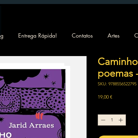
og
Entrega Rápida!
Contatos
Artes
C
Caminho 
poemas -
SKU: 9788556522795
Preço
19,00 €
Quantidade
*