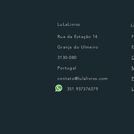
LuLaLivros
L
Rua da Estação 14
Granja do Ulmeiro
3130-080
Portugal
contato@lulalivros.com
P
351 937376379
L