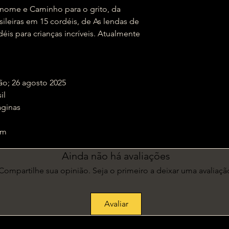
ome e Caminho para o grito, da
ileiras em 15 cordéis, de As lendas de
éis para crianças incríveis. Atualmente
ª Edição; 26 agosto 2025
sil
 : ‎ 80 páginas
8 cm
Ainda não há avaliações
Compartilhe sua opinião. Seja o primeiro a deixar uma avaliaçã
Avaliar