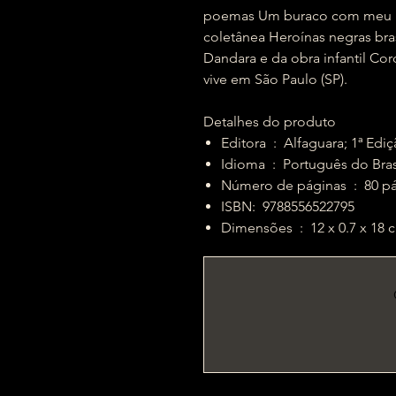
poemas Um buraco com meu n
coletânea Heroínas negras bras
Dandara e da obra infantil Cord
vive em São Paulo (SP).
Detalhes do produto
Editora ‏ : ‎ Alfaguara; 1
Idioma ‏ : ‎ Português do Bra
Número de páginas ‏
ISBN: ‎ 9788556522795
Dimensões ‏ : ‎ 12 x 0.7 x 1