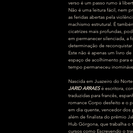
verso é um passo rumo à liber
Não é uma leitura fácil, nem p
as feridas abertas pela violênc
machismo estrutural. É tamb
cicatrizes mais profundas, pod
em permanecer silenciada, a fo
determinação de reconquistar o
Este não é apenas um livro 
espaço de acolhimento para en
tempo permaneceu inomináve
Nascida em Juazeiro do Norte, 
JARID ARRAES
é escritora, co
traduzidas para francês, espanh
romance Corpo desfeito e o 
em dia quente, vencedor dos 
além de finalista do prêmio Jab
Hub Górgona, que trabalha o te
cursos como Escrevendo o tra