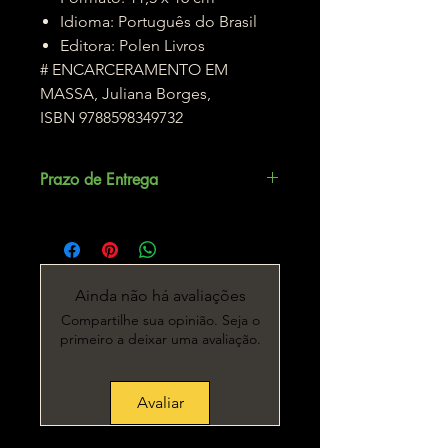
Idioma: Português do Brasil
Editora
:
Polen Livros
# ENCARCERAMENTO EM
MASSA, Juliana Borges,
ISBN 9788598349732
Prazo de Entrega
Até 3 dias úteis.
Ainda não há avaliações
Compartilhe sua opinião. Seja o
primeiro a deixar uma avaliação.
Avaliar