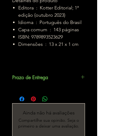
Detalhes do produto
Editora ‏ : ‎ Kotter Editorial; 1ª
edição (outubro 2023)
Idioma ‏ : ‎ Português do Brasil
Capa comum ‏ : ‎ 143 páginas
ISBN: 9789893523629
Dimensões ‏ : ‎ 13 x 21 x 1 cm
Prazo de Entrega
Até 5 dias úteis.
Ainda não há avaliações
Compartilhe sua opinião. Seja o
primeiro a deixar uma avaliação.