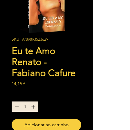
SKU: 9789893523629
Eu te Amo
Renato -
Fabiano Cafure
Preço
14,15 €
Quantidade
*
Adicionar ao carrinho