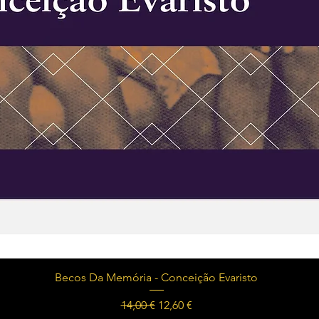
Visualização rápida
Becos Da Memória - Conceição Evaristo
Preço normal
Preço promocional
14,00 €
12,60 €