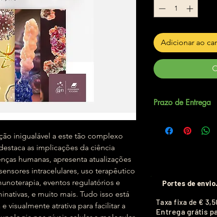
Adicionar ao ca
C
Prazo de Entrega
Até 5 dias úteis.
ão inigualável a este tão complexo
estaca as implicações da ciência
nças humanas, apresenta atualizações
ensores intracelulares, uso terapêutico
unoterapia, eventos regulatórios e
Portes de envio
inativas, e muito mais. Tudo isso está
T
axa fixa de
€ 3,5
e visualmente atrativa para facilitar a
Entrega grátis p