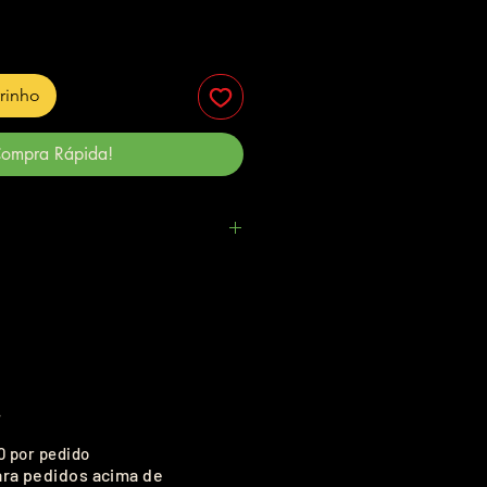
rrinho
ompra Rápida!
.
0 por pedido
ara pedidos acima de