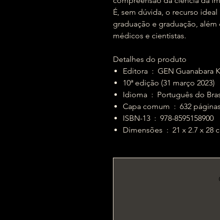
compreensão da ciência da imu
É, sem dúvida, o recurso ideal
graduação e graduação, além d
médicos e cientistas.
Detalhes do produto
Editora ‏ : ‎ GEN Guanaba
10ª edição (31 março 2023)
Idioma ‏ : ‎ Português do Bra
Capa comum ‏ : ‎ 632 página
ISBN-13 ‏ : ‎ 978-8595158900
Dimensões ‏ : ‎ 21 x 2.7 x 2