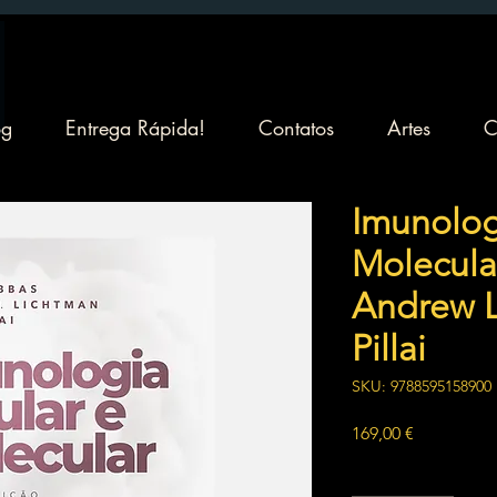
og
Entrega Rápida!
Contatos
Artes
C
Imunolog
Molecula
Andrew L
Pillai
SKU: 9788595158900
Preço
169,00 €
Quantidade
*