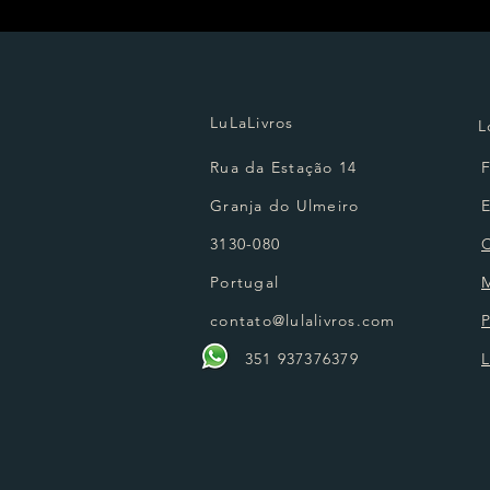
LuLaLivros
L
Rua da Estação 14
Granja do Ulmeiro
3130-080
Portugal
contato@lulalivros.com
P
351 937376379
L