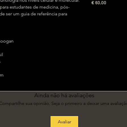
nologia nos níveis celular e molecular.
€
60,00
 para estudantes de medicina, pós-
e ser um guia de referência para
ra Koogan
sil
s
8 cm
Ainda não há avaliações
Compartilhe sua opinião. Seja o primeiro a deixar uma avaliaçã
Avaliar