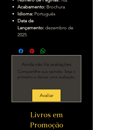
Acabamento:
Brochura
Idioma:
Português
Data de
Lançamento:
dezembro de
2025
Ainda não há avaliações
Compartilhe sua opinião. Seja o
primeiro a deixar uma avaliação.
Avaliar
Livros em
Promoção