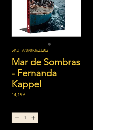
SKU: 9789893623282
Mar de Sombras
- Fernanda
Kappel
Preço
14,15 €
Quantidade
*