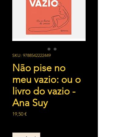
SKU: 9788542222449
Não pise no
meu vazio: ou o
livro do vazio -
Ana Suy
Preço
19,50 €
Quantidade
*