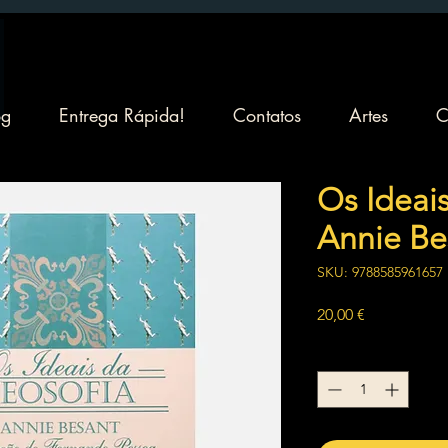
og
Entrega Rápida!
Contatos
Artes
C
Os Ideais
Annie Be
SKU: 9788585961657
Preço
20,00 €
Quantidade
*