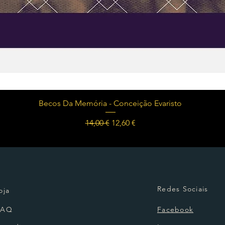
Visualização rápida
Becos Da Memória - Conceição Evaristo
Preço normal
Preço promocional
14,00 €
12,60 €
Redes Sociais
oja
FAQ
Facebook