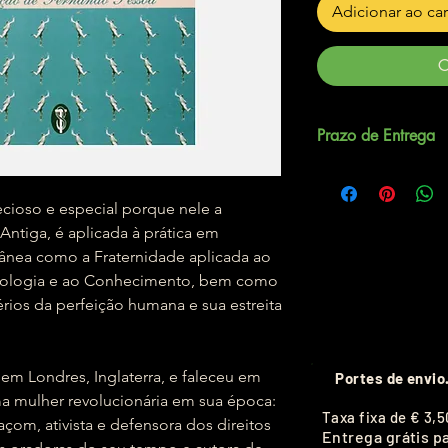
Adicionar ao ca
C
Prazo de Entrega
Até 5 dias úteis.
recioso e especial porque nele a
Antiga, é aplicada à prática em
nea como a Fraternidade aplicada ao
inologia e ao Conhecimento, bem como
érios da perfeição humana e sua estreita
em Londres, Inglaterra, e faleceu em
Portes de envio
ma mulher revolucionária em sua época:
T
axa fixa de
€ 3,5
maçom, ativista e defensora dos direitos
Entrega grátis p