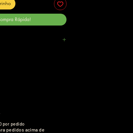
rrinho
ompra Rápida!
.
0 por pedido
ara pedidos acima de