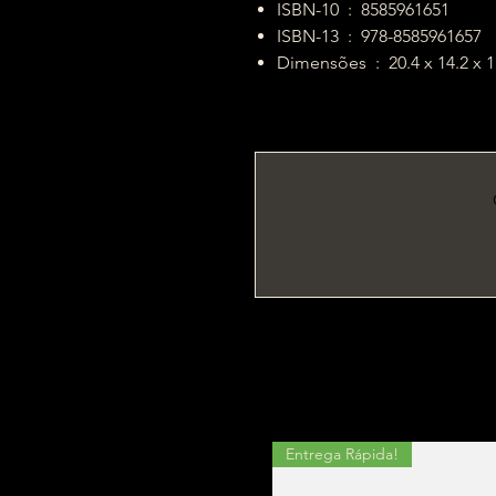
ISBN-10 ‏ : ‎ 8585961651
ISBN-13 ‏ : ‎ 978-8585961657
Dimensões ‏ : ‎ 20.4 x 14.2
Entrega Rápida!