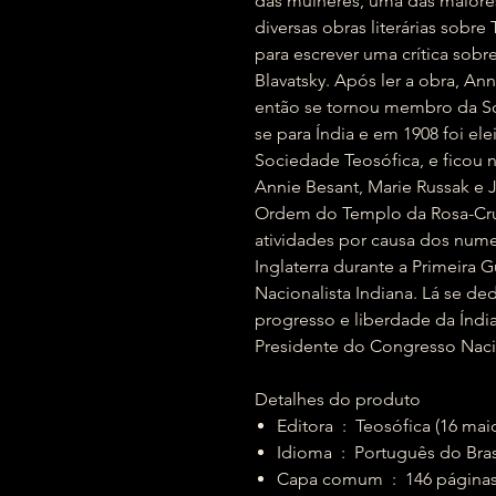
das mulheres, uma das maiore
diversas obras literárias sobre
para escrever uma crítica sobr
Blavatsky. Após ler a obra, An
então se tornou membro da S
se para Índia e em 1908 foi ele
Sociedade Teosófica, e ficou 
Annie Besant, Marie Russak e
Ordem do Templo da Rosa-Cru
atividades por causa dos num
Inglaterra durante a Primeira 
Nacionalista Indiana. Lá se d
progresso e liberdade da Índia
Presidente do Congresso Nacio
Detalhes do produto
Editora ‏ : ‎ Teosófica (16 
Idioma ‏ : ‎ Português do Bra
Capa comum ‏ : ‎ 146 página