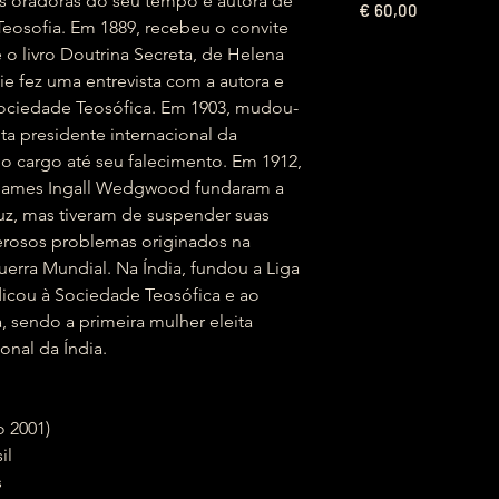
s oradoras do seu tempo e autora de
€
60,00
 Teosofia. Em 1889, recebeu o convite
e o livro Doutrina Secreta, de Helena
nie fez uma entrevista com a autora e
ociedade Teosófica. Em 1903, mudou-
ita presidente internacional da
no cargo até seu falecimento. Em 1912,
 James Ingall Wedgwood fundaram a
z, mas tiveram de suspender suas
erosos problemas originados na
Guerra Mundial. Na Índia, fundou a Liga
edicou à Sociedade Teosófica e ao
, sendo a primeira mulher eleita
nal da Índia.
maio 2001)
sil
s