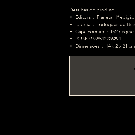
Detalhes do produto
Editora ‏ : ‎ Planeta; 1ª ed
Idioma ‏ : ‎ Português do Bra
Capa comum ‏ : ‎ 192 página
ISBN: ‎ 9788542226294
Dimensões ‏ : ‎ 14 x 2 x 21 c