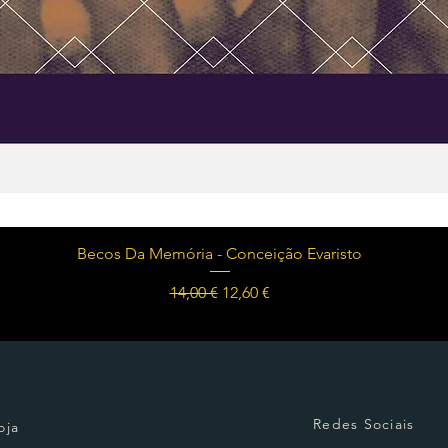
Visualização rápida
Becos Da Memória - Conceição Evaristo
Preço normal
Preço promocional
14,00 €
12,60 €
Redes Sociais
oja