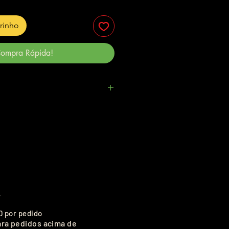
rrinho
ompra Rápida!
.
0 por pedido
ara pedidos acima de