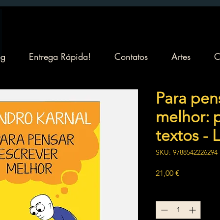
og
Entrega Rápida!
Contatos
Artes
C
Para pen
melhor: 
textos - 
SKU: 9788542226294
Preço
21,00 €
Quantidade
*