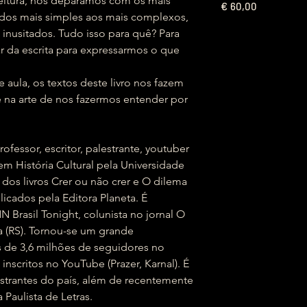
itura, nos deparamos com os mais
€
60,00
: dos mais simples aos mais complexos,
inusitados. Tudo isso para quê? Para
ar da escrita para expressarmos o que
aula, os textos deste livro nos fazem
 na arte de nos fazermos entender por
rofessor, escritor, palestrante, youtuber
em História Cultural pela Universidade
 dos livros Crer ou não crer e O dilema
cados pela Editora Planeta. É
Brasil Tonight, colunista no jornal O
a (RS). Tornou-se um grande
is de 3,6 milhões de seguidores no
inscritos no YouTube (Prazer, Karnal). É
strantes do país, além de recentemente
 Paulista de Letras.