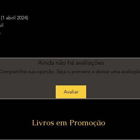
ição (1 abril 2024)
sil
s
m
Ainda não há avaliações
Compartilhe sua opinião. Seja o primeiro a deixar uma avaliaçã
Avaliar
Livros em Promoção