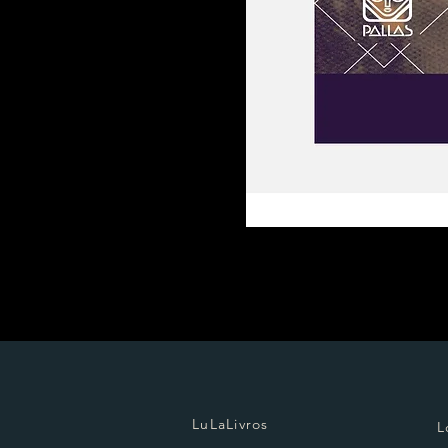
LuLaLivros
L