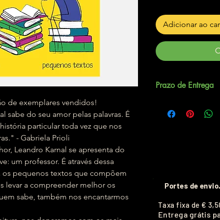
Adicionar ao ca
C
Prazo de Entrega
ão de exemplares vendidos!
Até 5 dias úteis.
 sabe do seu amor pelas palavras. É
história particular toda vez que nos
s." - Gabriela Prioli
hor, Leandro Karnal se apresenta do
: um professor. É através dessa
iza os pequenos textos que compõem
nos levar a compreender melhor os
Portes de envio
 quem sabe, também nos encantarmos
T
axa fixa de
€ 3,5
Entrega grátis p