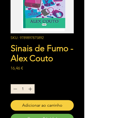
SKU: 9789897875892
Sinais de Fumo -
Alex Couto
Preço
16,46 €
Quantidade
*
Adicionar ao carrinho