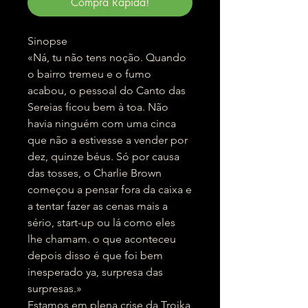
Compra Rápida!
Sinopse
«Ná, tu não tens noção. Quando
o bairro tremeu e o fumo
acabou, o pessoal do Canto das
Sereias ficou bem à toa. Não
havia ninguém com uma cinca
que não a estivesse a vender por
dez, quinze béus. Só por causa
das tosses, o Charlie Brown
começou a pensar fora da caixa e
a tentar fazer as cenas mais a
sério, start-up ou lá como eles
lhe chamam. o que aconteceu
depois disso é que foi bem
inesperado ya, surpresa das
surpresas.»
Estamos em plena crise da Troika