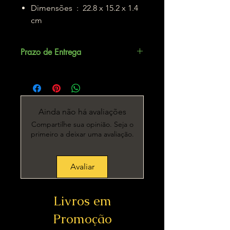
Dimensões ‏ : ‎ 22.8 x 15.2 x 1.4
cm
Prazo de Entrega
Até 5 dias úteis.
Ainda não há avaliações
Compartilhe sua opinião. Seja o
primeiro a deixar uma avaliação.
Avaliar
Livros em
Promoção