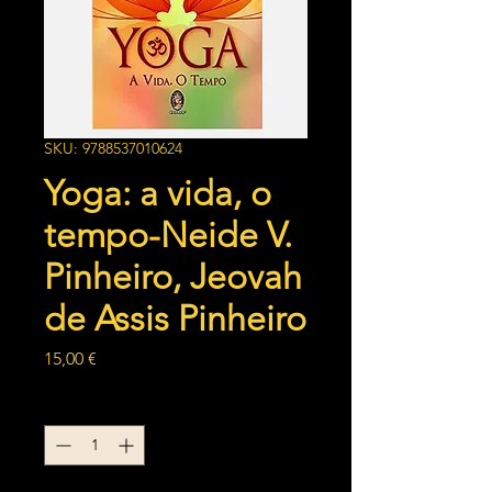
SKU: 9788537010624
Yoga: a vida, o
tempo-Neide V.
Pinheiro, Jeovah
de Assis Pinheiro
Preço
15,00 €
Quantidade
*