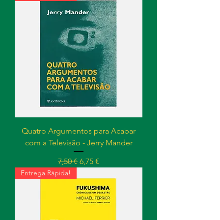
Quatro Argumentos para Acabar
com a Televisão - Jerry Mander
Preço normal
Preço promocional
7,50 €
6,75 €
Entrega Rápida!