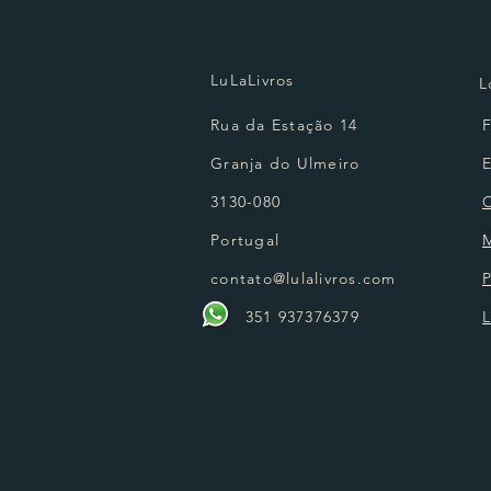
LuLaLivros
L
Rua da Estação 14
Granja do Ulmeiro
3130-080
Portugal
contato@lulalivros.com
P
351 937376379
L