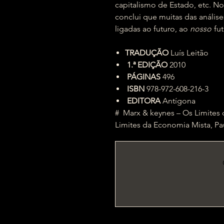
capitalismo de Estado, etc. No
conclui que muitas das anális
ligadas ao futuro, ao
nosso
fu
TRADUÇÃO
Luís Leitão
1.ª EDIÇÃO
2010
PÁGINAS
496
ISBN
978-972-608-216-3
EDITORA
Antígona
# Marx & keynes – Os Limites
Limites da Economia Mista, Pa