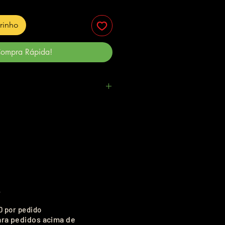
rrinho
ompra Rápida!
.
0 por pedido
ara pedidos acima de