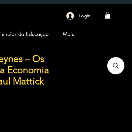
Login
iências da Educação
Mais
eynes – Os
da Economia
aul Mattick
eço
omocional