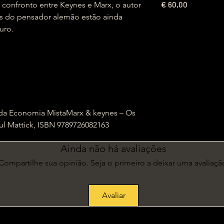
€
 confronto entre Keynes e Marx, o autor
60,00
es do pensador alemão estão ainda
turo.
 da Economia MistaMarx & keynes – Os
ul Mattick, ISBN 9789726082163
Ainda não há avaliações
Compartilhe sua opinião. Seja o primeiro a deixar uma avaliaçã
Avaliar