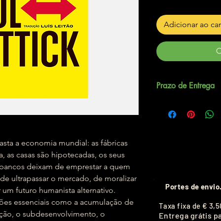
Adicionar ao ca
C
Prazo de Entrega
Até 3 dias úteis
vasta a economia mundial: as fábricas
 as casas são hipotecadas, os seus
os bancos deixam de emprestar a quem
, de ultrapassar o mercado, de moralizar
Portes de envio
r um futuro humanista alternativo.
stões essenciais como a acumulação de
T
axa fixa de
€ 3,5
ação, o subdesenvolvimento, o
Entrega grátis p