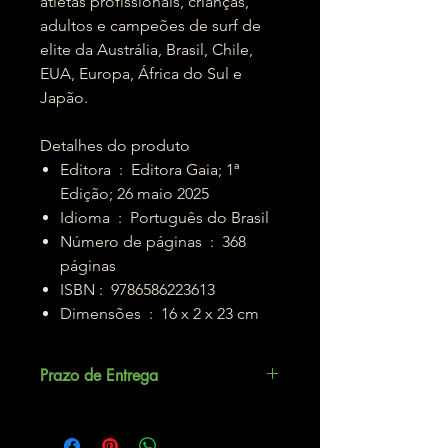
atletas profissionais, crianças,
adultos e campeões de surf de
elite da Austrália, Brasil, Chile,
EUA, Europa, África do Sul e
Japão.
Detalhes do produto
Editora ‏ : ‎ Editora Gaia; 1ª
Edição; 26 maio 2025
Idioma ‏ : ‎ Português do Brasil
Número de páginas ‏ : ‎ 368
páginas
ISBN : ‎ 9786586223613
Dimensões ‏ : ‎ 16 x 2 x 23 cm
Prazo de Entrega
Até 5 dias úteis.