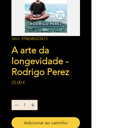
SKU: 9786586223613
A arte da
longevidade -
Rodrigo Perez
Preço
25,00 €
Quantidade
*
Adicionar ao carrinho