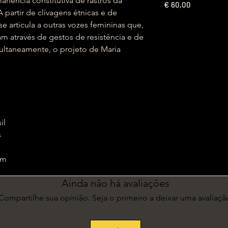
nência constitutiva de rastros da
€
60,00
A partir de clivagens étnicas e de
e articula a outras vozes femininas que,
ram através de gestos de resistência e de
ultaneamente, o projeto de Maria
sil
s
3 cm
Ainda não há avaliações
Compartilhe sua opinião. Seja o primeiro a deixar uma avaliaçã