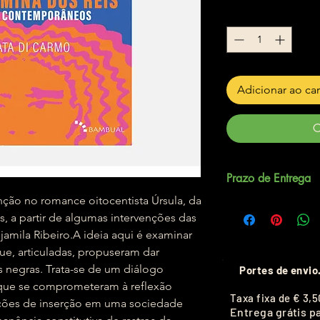
Quantidade
*
Adicionar ao ca
C
Prazo de Entrega
tenção no romance oitocentista Úrsula, da
Até 5 dias úteis.
is, a partir de algumas intervenções das
jamila Ribeiro.A ideia aqui é examinar
que, articuladas, propuseram dar
s negras. Trata-se de um diálogo
Portes de envio
s que se comprometeram à reflexão
T
axa fixa de
€ 3,5
ições de inserção em uma sociedade
Entrega grátis p