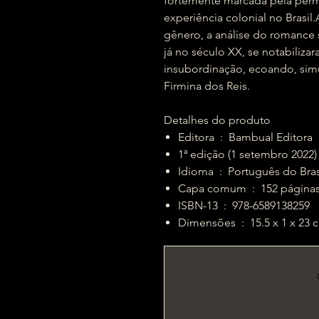
fortemente marcada pela perma
experiência colonial no Brasil.
gênero, a análise do romance s
já no século XX, se notabiliza
insubordinação, ecoando, sim
Firmina dos Reis.
Detalhes do produto
Editora ‏ : ‎ Bambual Editora
1ª edição (1 setembro 2022)
Idioma ‏ : ‎ Português do Bra
Capa comum ‏ : ‎ 152 página
ISBN-13 ‏ : ‎ 978-6589138259
Dimensões ‏ : ‎ 15.5 x 1 x 2