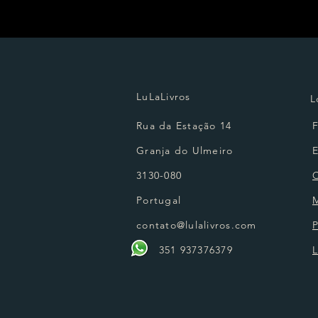
LuLaLivros
L
Rua da Estação 14
Granja do Ulmeiro
3130-080
Portugal
contato@lulalivros.com
P
351 937376379
L