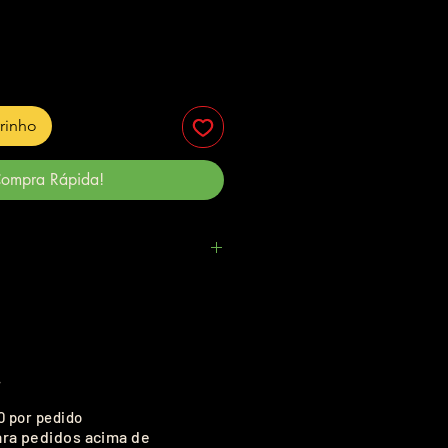
rrinho
ompra Rápida!
.
0 por pedido
ara pedidos acima de