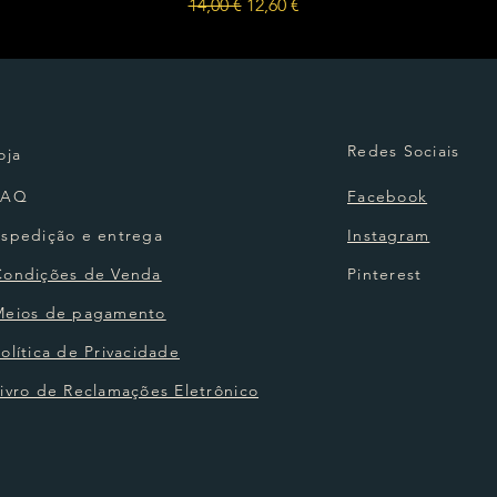
Preço normal
Preço promocional
14,00 €
12,60 €
Redes Sociais
oja
FAQ
Facebook
Espedição e entrega
Instagram
Condições de Venda
Pinterest
Meios de pagamento
olítica de Privacidade
ivro de Reclamações Eletrônico