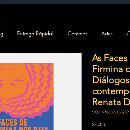
og
Entrega Rápida!
Contatos
Artes
C
As Faces
Firmina d
Diálogos
contemp
Renata D
SKU: 9786589138259
Preço
23,00 €