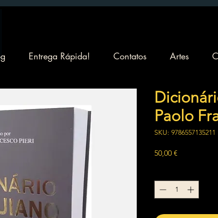
og
Entrega Rápida!
Contatos
Artes
C
Dicionár
Paolo Fra
SKU: 9786557135211
Preço
50,00 €
Quantidade
*