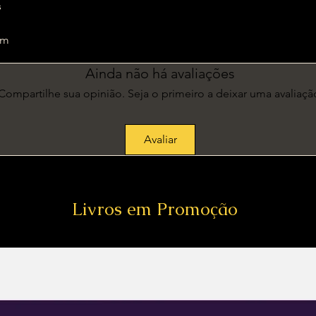
s
3 cm
Ainda não há avaliações
Compartilhe sua opinião. Seja o primeiro a deixar uma avaliaçã
Avaliar
Livros em Promoção