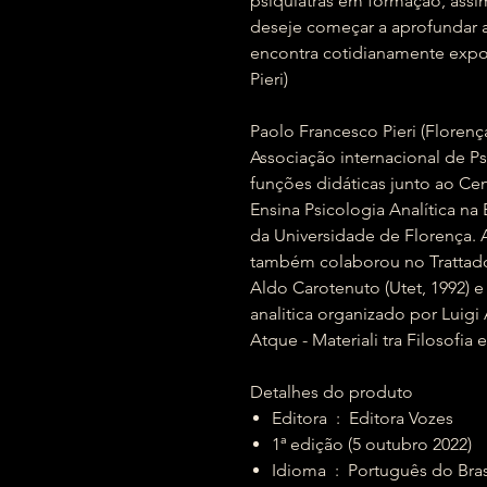
psiquiatras em formação, ass
deseje começar a aprofundar a
encontra cotidianamente expo
Pieri)
Paolo Francesco Pieri (Floren
Associação internacional de Ps
funções didáticas junto ao Cent
Ensina Psicologia Analítica na
da Universidade de Florença.
também colaborou no Trattado 
Aldo Carotenuto (Utet, 1992) 
analitica organizado por Luigi A
Atque - Materiali tra Filosofia 
Detalhes do produto
Editora ‏ : ‎ Editora Vozes
1ª edição (5 outubro 2022)
Idioma ‏ : ‎ Português do Bra