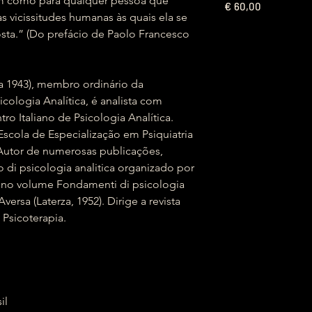
im como para qualquer pessoa que
€
60,00
s vicissitudes humanas às quais ela se
sta.” (Do prefácio de Paolo Francesco
ça 1943), membro ordinário da
icologia Analítica, é analista com
ro Italiano de Psicologia Analítica.
 Escola de Especialização em Psiquiatria
 Autor de numerosas publicações,
di psicologia analitica organizado por
e no volume Fondamenti di psicologia
versa (Laterza, 1952). Dirige a revista
e Psicoterapia.
sil