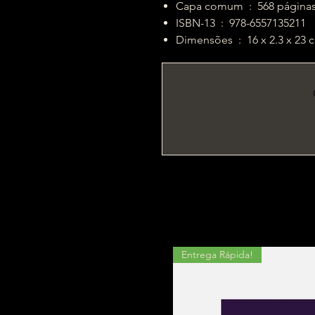
Capa comum ‏ : ‎ 568 página
ISBN-13 ‏ : ‎ 978-6557135211
Dimensões ‏ : ‎ 16 x 2.3 x 2
Entrega Rápida!