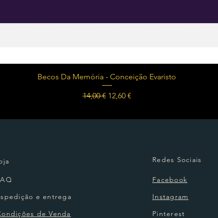
Visualização rápida
Becos Da Memória - Conceição Evaristo
Preço normal
Preço promocional
14,00 €
12,60 €
Redes Sociais
oja
FAQ
Facebook
Espedição e entrega
Instagram
Condições de Venda
Pinterest