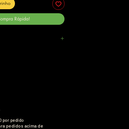
rrinho
ompra Rápida!
.
0 por pedido
ara pedidos acima de