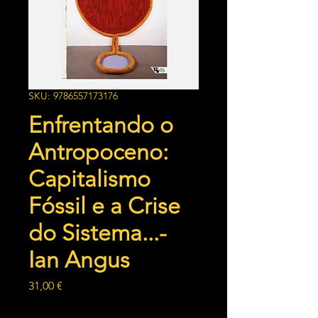
SKU: 9786557173176
Enfrentando o
Antropoceno:
Capitalismo
Fóssil e a Crise
do Sistema...-
Ian Angus
Preço
31,00 €
Quantidade
*