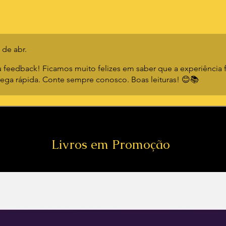
 de abr.
 feedback! Ficamos muito felizes em saber que a experiência f
rega rápida. Conte sempre conosco. Boas leituras! 😊📚
Livros em Promoção