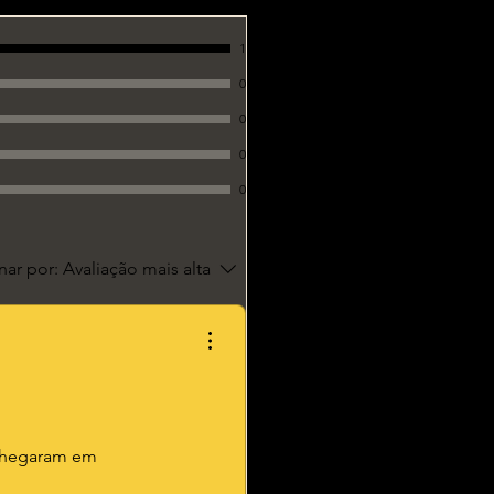
1
0
0
0
0
ar por:
Avaliação mais alta
s chegaram em