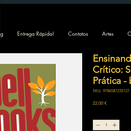
og
Entrega Rápida!
Contatos
Artes
C
Ensinan
Crítico: 
Prática -
SKU: 9786587235127
Preço
22,00 €
Quantidade
*