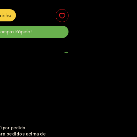
rrinho
ompra Rápida!
.
0 por pedido
ara pedidos acima de