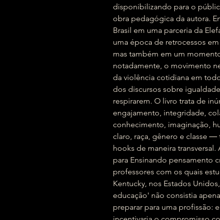
disponibilizando para o públi
obra pedagógica da autora. E
Brasil em uma parceria da El
uma época de retrocessos em t
mas também em um momento 
notadamente, o movimento n
da violência cotidiana em todo
dos discursos sobre igualdade
respirarem. O livro trata de 
engajamento, integridade, col
conhecimento, imaginação, humo
claro, raça, gênero e classe 
hooks de maneira transversal. 
para Ensinando pensamento cr
professores com os quais est
Kentucky, nos Estados Unidos, 
educação' não consistia apen
preparar para uma profissão:
incentivaria o compromisso con