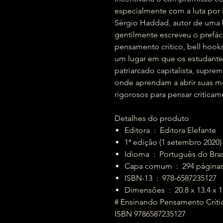
especialmente com a luta por 
Sérgio Haddad, autor de uma b
gentilmente escreveu o prefác
pensamento crítico, bell hook
um lugar em que os estudantes
patriarcado capitalista, suprem
onde aprendam a abrir suas m
rigorosos para pensar criticam
Detalhes do produto
Editora ‏ : ‎ Editora Elefante
1ª edição (1 setembro 2020)
Idioma ‏ : ‎ Português do Bra
Capa comum ‏ : ‎ 294 página
ISBN-13 ‏ : ‎ 978-6587235127
Dimensões ‏ : ‎ 20.8 x 13.4
# Ensinando Pensamento Crítico
ISBN 9786587235127