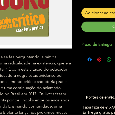
Adicionar ao ca
C
Prazo de Entrega
Até 5 dias úteis.
e se fez perguntando, a raiz da
a radicalidade na existência, que é a
tar." É com esta citação do educador
educadora negra estadunidense bell
 pensamento crítico: sabedoria prática.
o é uma continuação do aclamado
do no Brasil em 2017. Os livros fazem
Portes de envio
crita por bell hooks entre os anos anos
i ainda Ensinando comunidade: uma
T
axa fixa de
€ 3,5
Entrega grátis p
a Elefante lança nos próximos meses,