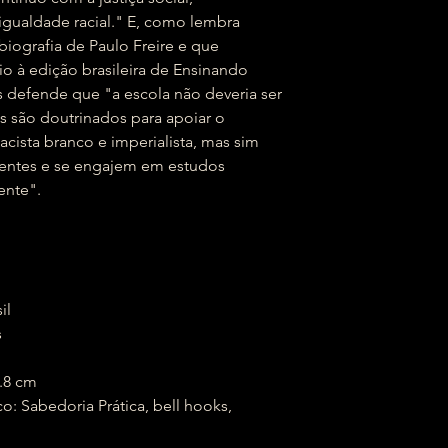
igualdade racial." E, como lembra
iografia de Paulo Freire e que
io à edição brasileira de Ensinando
s defende que "a escola não deveria ser
 são doutrinados para apoiar o
acista branco e imperialista, mas sim
entes e se engajem em estudos
ente".
sil
s
 x 1.8 cm
: Sabedoria Prática, bell hooks,