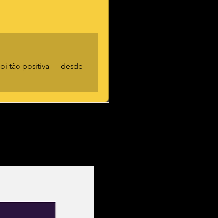
oi tão positiva — desde
Entrega Rápida!