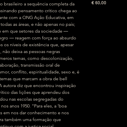
€
60,00
co brasileiro a sequência completa da
nsinando pensamento crítico chega ao
efante com a ONG Ação Educativa, em
odas as áreas, e não apenas no país;
em que setores da sociedade ―
egro ― reagem com força ao absurdo
s os níveis de existência que, apesar
, não deixa as pessoas negras
inúmeros temas, como descolonização,
aboração, transmissão oral de
r, conflito, espiritualidade, sexo e, é
― temas que marcam a obra de bell
A autora diz que encontrou inspiração
ítico das lições que aprendeu dos
udou nas escolas segregadas do
nos anos 1950. "Para eles, a 'boa
as em nos dar conhecimento e nos
 era também uma formação que
tínuo com a justiça social,