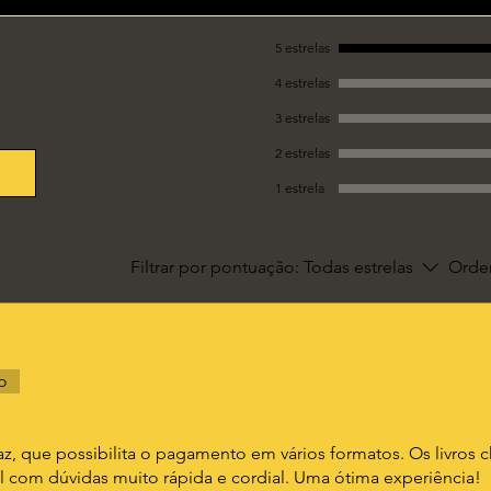
5 estrelas
4 estrelas
3 estrelas
2 estrelas
1 estrela
Filtrar por pontuação:
Todas estrelas
Orden
o
caz, que possibilita o pagamento em vários formatos. Os livro
il com dúvidas muito rápida e cordial. Uma ótima experiência!