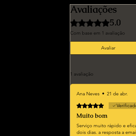
Avaliações
5.0
Rated 5 out of 5 stars.
Com base em 1 avaliação
Avaliar
1 avaliação
Ana Neves
•
21 de abr.
Rated 5 out of 5 stars.
Verificad
Muito bom
Serviço muito rápido e efi
dois dias. a resposta a ema