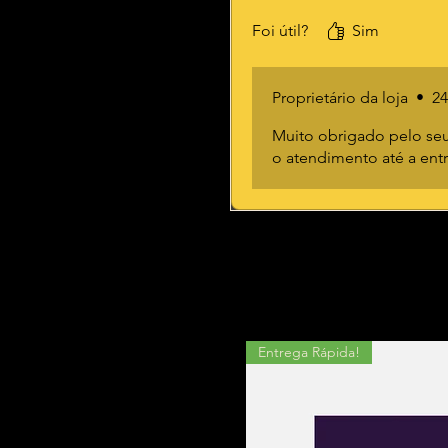
Foi útil?
Sim
Proprietário da loja
•
24
Muito obrigado pelo seu
o atendimento até a ent
Entrega Rápida!